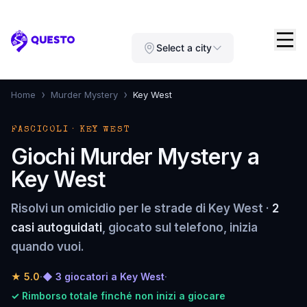
Questo
Select a city
›
›
Home
Murder Mystery
Key West
FASCICOLI · KEY WEST
Giochi Murder Mystery a
Key West
Risolvi un omicidio per le strade di Key West ·
2
casi autoguidati
, giocato sul telefono, inizia
quando vuoi.
★
5.0
·
◆ 3 giocatori a Key West
·
✓ Rimborso totale finché non inizi a giocare