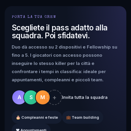
PORTA LA TUA CREW
Scegliete il pass adatto alla
squadra. Poi sfidatevi.
Duo dà accesso su 2 dispositivi e Fellowship su
fino a 5. I giocatori con accesso possono
inseguire lo stesso killer per la città e
confrontare i tempi in classifica: ideale per
appuntamenti, compleanni e piccoli team.
+
A
S
M
Invita tutta la squadra
🎂 Compleanni e feste
💼 Team building
❤️ Appuntamenti