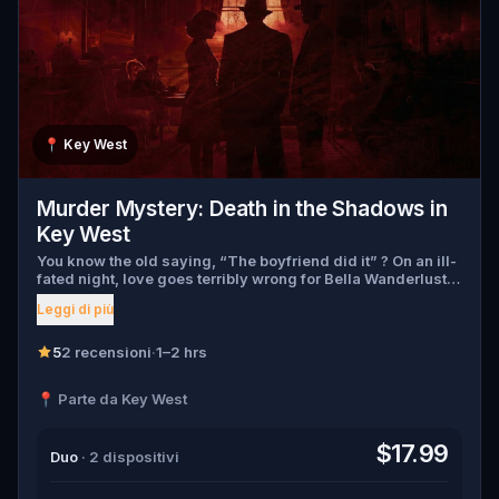
📍
Key West
Murder Mystery: Death in the Shadows in
Key West
You know the old saying, “The boyfriend did it” ? On an ill-
fated night, love goes terribly wrong for Bella Wanderlust
and Walter Bridges . Bella, a famous travel blogger, was
Leggi di più
found dead during a ghost tour led by the theatrical Percy
Shadows . Now, it’s up to you to uncover the truth. Was it
Walter, the obsessed boyfriend? Percy, the ghost tour
5
2 recensioni
·
1–2 hrs
guide with a flair for the dramatic? Or is someone else
hiding in the shadows? 🔎 Gather clues, interrogate
📍 Parte da Key West
suspects, and expose the real murderer before they strike
again. Make sure to have your pen and paper ready to jot
down all the crucial evidence.
$17.99
Duo
· 2 dispositivi