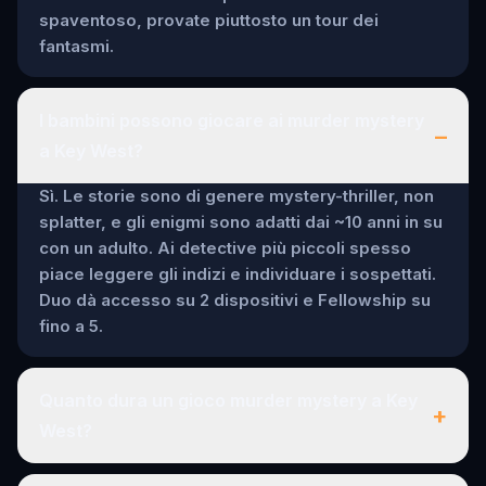
spaventoso, provate piuttosto un tour dei
fantasmi.
I bambini possono giocare ai murder mystery
–
a Key West?
Sì. Le storie sono di genere mystery-thriller, non
splatter, e gli enigmi sono adatti dai ~10 anni in su
con un adulto. Ai detective più piccoli spesso
piace leggere gli indizi e individuare i sospettati.
Duo dà accesso su 2 dispositivi e Fellowship su
fino a 5.
Quanto dura un gioco murder mystery a Key
+
West?