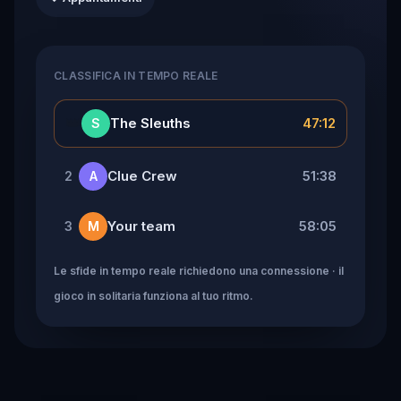
CLASSIFICA IN TEMPO REALE
👑
The Sleuths
47:12
S
Clue Crew
51:38
2
A
Your team
58:05
3
M
Le sfide in tempo reale richiedono una connessione · il
gioco in solitaria funziona al tuo ritmo.