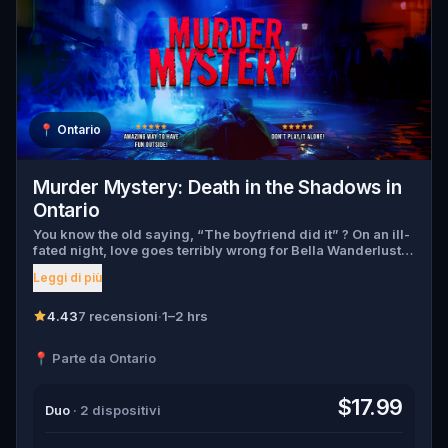
📍
Ontario
Murder Mystery: Death in the Shadows in
Ontario
You know the old saying, “The boyfriend did it” ? On an ill-
fated night, love goes terribly wrong for Bella Wanderlust
and Walter Bridges . Bella, a famous travel blogger, was
Leggi di più
found dead during a ghost tour led by the theatrical Percy
Shadows . Now, it’s up to you to uncover the truth. Was it
Walter, the obsessed boyfriend? Percy, the ghost tour
4.43
7 recensioni
·
1–2 hrs
guide with a flair for the dramatic? Or is someone else
hiding in the shadows? 🔎 Gather clues, interrogate
📍 Parte da Ontario
suspects, and expose the real murderer before they strike
again. Make sure to have your pen and paper ready to jot
down all the crucial evidence.
$17.99
Duo
· 2 dispositivi