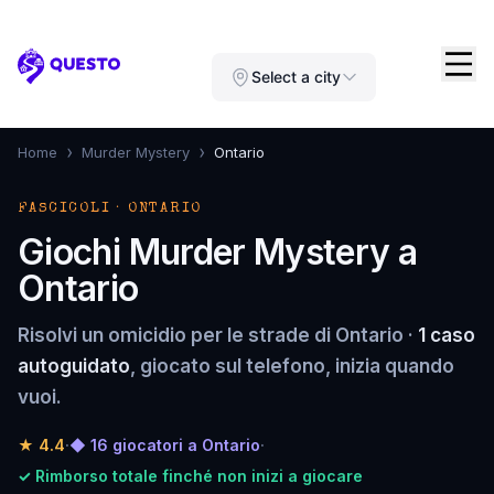
Questo
Select a city
›
›
Home
Murder Mystery
Ontario
FASCICOLI · ONTARIO
Giochi Murder Mystery a
Ontario
Risolvi un omicidio per le strade di Ontario ·
1 caso
autoguidato
, giocato sul telefono, inizia quando
vuoi.
★
4.4
·
◆ 16 giocatori a Ontario
·
✓ Rimborso totale finché non inizi a giocare