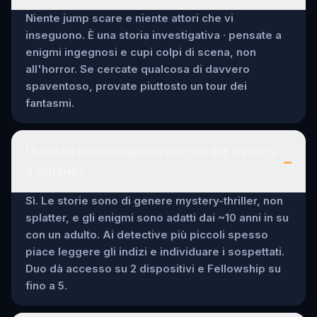
Niente jump scare e niente attori che vi
inseguono. È una storia investigativa · pensate a
enigmi ingegnosi e cupi colpi di scena, non
all'horror. Se cercate qualcosa di davvero
spaventoso, provate piuttosto un tour dei
fantasmi.
I bambini possono giocare ai murder mystery
–
a Ontario?
Sì. Le storie sono di genere mystery-thriller, non
splatter, e gli enigmi sono adatti dai ~10 anni in su
con un adulto. Ai detective più piccoli spesso
piace leggere gli indizi e individuare i sospettati.
Duo dà accesso su 2 dispositivi e Fellowship su
fino a 5.