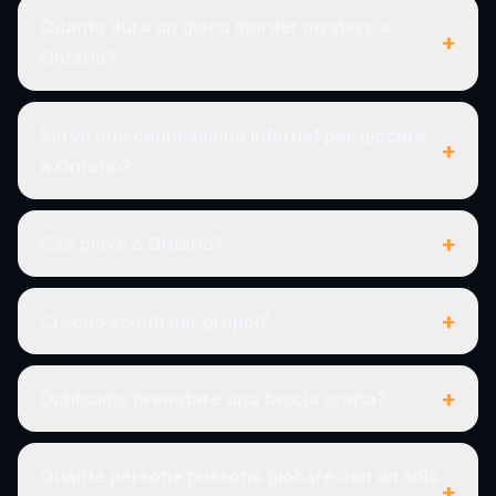
Quanto dura un gioco murder mystery a
+
Ontario?
Serve una connessione internet per giocare
+
a Ontario?
+
E se piove a Ontario?
+
Ci sono sconti per gruppi?
+
Dobbiamo prenotare una fascia oraria?
Quante persone possono giocare con un solo
+