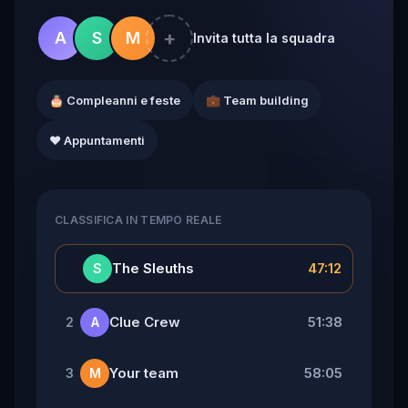
+
A
S
M
Invita tutta la squadra
🎂 Compleanni e feste
💼 Team building
❤️ Appuntamenti
CLASSIFICA IN TEMPO REALE
👑
The Sleuths
47:12
S
Clue Crew
51:38
2
A
Your team
58:05
3
M