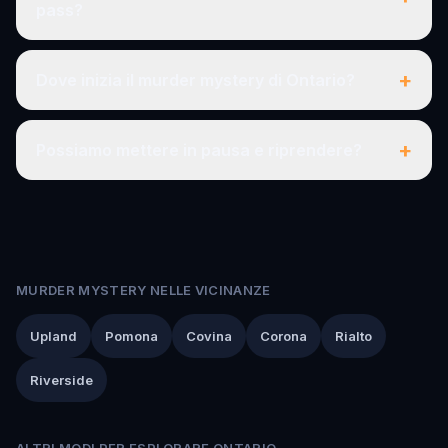
pass?
+
Dove inizia il murder mystery di Ontario?
+
Possiamo mettere in pausa e riprendere?
MURDER MYSTERY NELLE VICINANZE
Upland
Pomona
Covina
Corona
Rialto
Riverside
ALTRI MODI PER ESPLORARE ONTARIO