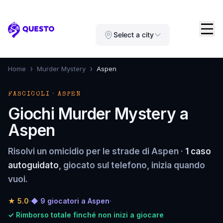
Questo
Select a city
›
›
Home
Murder Mystery
Aspen
FASCICOLI · ASPEN
Giochi Murder Mystery a
Aspen
Risolvi un omicidio per le strade di Aspen ·
1 caso
autoguidato
, giocato sul telefono, inizia quando
vuoi.
★
5.0
·
◆ 9 giocatori a Aspen
·
✓ Rimborso totale finché non inizi a giocare