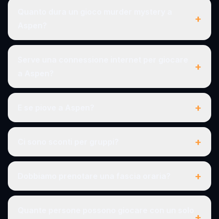
Quanto dura un gioco murder mystery a
+
Aspen?
Serve una connessione internet per giocare
+
a Aspen?
+
E se piove a Aspen?
+
Ci sono sconti per gruppi?
+
Dobbiamo prenotare una fascia oraria?
Quante persone possono giocare con un solo
+