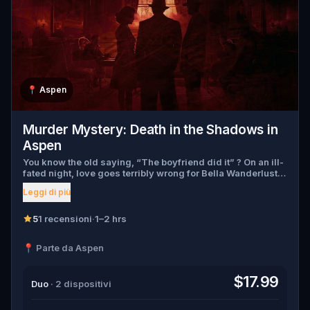
📍
Aspen
Murder Mystery: Death in the Shadows in
Aspen
You know the old saying, “The boyfriend did it” ? On an ill-
fated night, love goes terribly wrong for Bella Wanderlust
and Walter Bridges . Bella, a famous travel blogger, was
Leggi di più
found dead during a ghost tour led by the theatrical Percy
Shadows . Now, it’s up to you to uncover the truth. Was it
Walter, the obsessed boyfriend? Percy, the ghost tour
5
1 recensioni
·
1–2 hrs
guide with a flair for the dramatic? Or is someone else
hiding in the shadows? 🔎 Gather clues, interrogate
📍 Parte da Aspen
suspects, and expose the real murderer before they strike
again. Make sure to have your pen and paper ready to jot
down all the crucial evidence.
$17.99
Duo
· 2 dispositivi