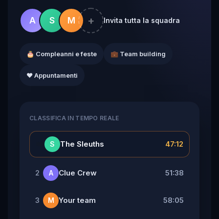
+
A
S
M
Invita tutta la squadra
🎂 Compleanni e feste
💼 Team building
❤️ Appuntamenti
CLASSIFICA IN TEMPO REALE
👑
The Sleuths
47:12
S
Clue Crew
51:38
2
A
Your team
58:05
3
M