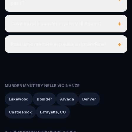
pass?
+
Dove inizia il murder mystery di Aspen?
+
Possiamo mettere in pausa e riprendere?
MURDER MYSTERY NELLE VICINANZE
Lakewood
Boulder
Arvada
Denver
Castle Rock
Lafayette, CO
ALTRI MODI PER ESPLORARE ASPEN