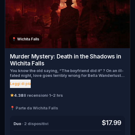
📍
Wichita Falls
Murder Mystery: Death in the Shadows in
Wichita Falls
You know the old saying, “The boyfriend did it” ? On an ill-
fated night, love goes terribly wrong for Bella Wanderlust
and Walter Bridges . Bella, a famous travel blogger, was
Leggi di più
found dead during a ghost tour led by the theatrical Percy
Shadows . Now, it’s up to you to uncover the truth. Was it
Walter, the obsessed boyfriend? Percy, the ghost tour
4.38
8 recensioni
·
1–2 hrs
guide with a flair for the dramatic? Or is someone else
hiding in the shadows? 🔎 Gather clues, interrogate
📍 Parte da Wichita Falls
suspects, and expose the real murderer before they strike
again. Make sure to have your pen and paper ready to jot
down all the crucial evidence.
$17.99
Duo
· 2 dispositivi