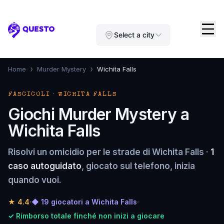
Questo
Select a city
›
›
Home
Murder Mystery
Wichita Falls
FASCICOLI · WICHITA FALLS
Giochi Murder Mystery a
Wichita Falls
Risolvi un omicidio per le strade di Wichita Falls ·
1
caso autoguidato
, giocato sul telefono, inizia
quando vuoi.
★
4.4
·
◆ 19 giocatori a Wichita Falls
·
✓ Rimborso totale finché non inizi a giocare