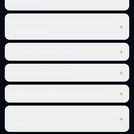
Wichita Falls?
Serve una connessione internet per giocare
+
a Wichita Falls?
+
E se piove a Wichita Falls?
+
Ci sono sconti per gruppi?
+
Dobbiamo prenotare una fascia oraria?
Quante persone possono giocare con un solo
+
pass?