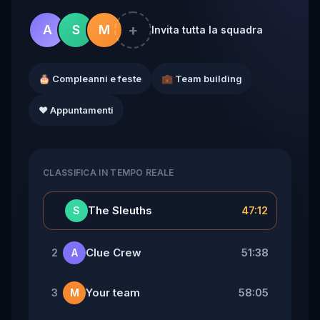
+
A
S
M
Invita tutta la squadra
🎂 Compleanni e feste
💼 Team building
❤️ Appuntamenti
CLASSIFICA IN TEMPO REALE
👑
The Sleuths
47:12
S
Clue Crew
51:38
2
A
Your team
58:05
3
M