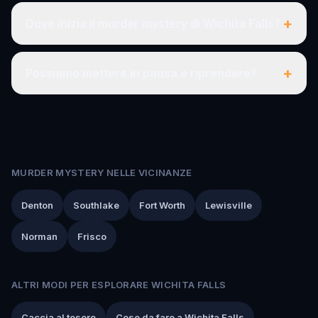
+
Dove inizia il murder mystery di Wichita Falls?
+
Possiamo mettere in pausa e riprendere?
MURDER MYSTERY NELLE VICINANZE
Denton
Southlake
Fort Worth
Lewisville
Norman
Frisco
ALTRI MODI PER ESPLORARE WICHITA FALLS
Caccia al tesoro
Cose da fare a Wichita Falls