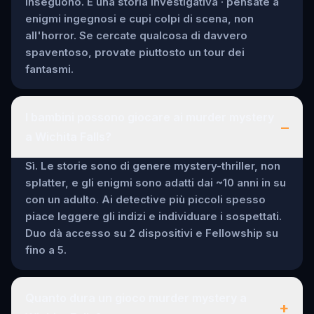
inseguono. È una storia investigativa · pensate a
enigmi ingegnosi e cupi colpi di scena, non
all'horror. Se cercate qualcosa di davvero
spaventoso, provate piuttosto un tour dei
fantasmi.
I bambini possono giocare ai murder mystery
–
a Wichita Falls?
Sì. Le storie sono di genere mystery-thriller, non
splatter, e gli enigmi sono adatti dai ~10 anni in su
con un adulto. Ai detective più piccoli spesso
piace leggere gli indizi e individuare i sospettati.
Duo dà accesso su 2 dispositivi e Fellowship su
fino a 5.
Quanto dura un gioco murder mystery a
+