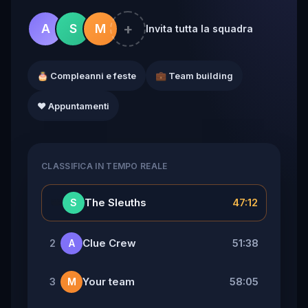
+
A
S
M
Invita tutta la squadra
🎂 Compleanni e feste
💼 Team building
❤️ Appuntamenti
CLASSIFICA IN TEMPO REALE
👑
The Sleuths
47:12
S
Clue Crew
51:38
2
A
Your team
58:05
3
M