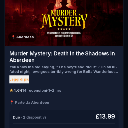
📍
Aberdeen
Murder Mystery: Death in the Shadows in
Aberdeen
You know the old saying, “The boyfriend did it” ? On an ill-
fated night, love goes terribly wrong for Bella Wanderlust
and Walter Bridges . Bella, a famous travel blogger, was
Leggi di più
found dead during a ghost tour led by the theatrical Percy
Shadows . Now, it’s up to you to uncover the truth. Was it
Walter, the obsessed boyfriend? Percy, the ghost tour
4.64
14 recensioni
·
1–2 hrs
guide with a flair for the dramatic? Or is someone else
hiding in the shadows? 🔎 Gather clues, interrogate
📍 Parte da Aberdeen
suspects, and expose the real murderer before they strike
again. Make sure to have your pen and paper ready to jot
down all the crucial evidence.
£13.99
Duo
· 2 dispositivi