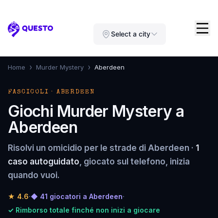
Questo
Select a city
›
›
Home
Murder Mystery
Aberdeen
FASCICOLI · ABERDEEN
Giochi Murder Mystery a
Aberdeen
Risolvi un omicidio per le strade di Aberdeen ·
1
caso autoguidato
, giocato sul telefono, inizia
quando vuoi.
★
4.6
·
◆ 41 giocatori a Aberdeen
·
✓ Rimborso totale finché non inizi a giocare