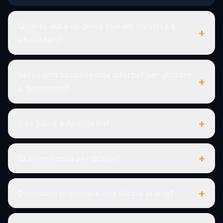
Quanto dura un gioco murder mystery a
+
Aberdeen?
Serve una connessione internet per giocare
+
a Aberdeen?
+
E se piove a Aberdeen?
+
Ci sono sconti per gruppi?
+
Dobbiamo prenotare una fascia oraria?