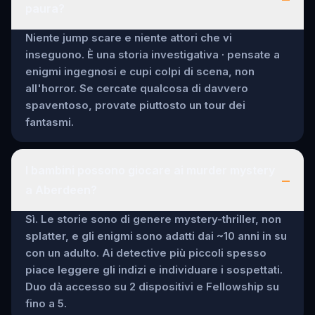
paura?
Niente jump scare e niente attori che vi
inseguono. È una storia investigativa · pensate a
enigmi ingegnosi e cupi colpi di scena, non
all'horror. Se cercate qualcosa di davvero
spaventoso, provate piuttosto un tour dei
fantasmi.
I bambini possono giocare ai murder mystery
–
a Aberdeen?
Sì. Le storie sono di genere mystery-thriller, non
splatter, e gli enigmi sono adatti dai ~10 anni in su
con un adulto. Ai detective più piccoli spesso
piace leggere gli indizi e individuare i sospettati.
Duo dà accesso su 2 dispositivi e Fellowship su
fino a 5.