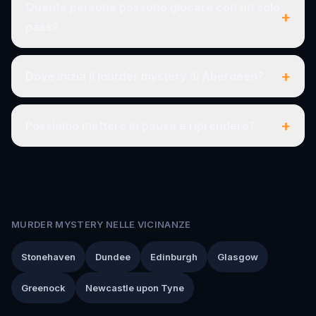
Quante persone possono giocare con un solo
+
pass?
+
Dove inizia il murder mystery di Aberdeen?
+
Possiamo mettere in pausa e riprendere?
MURDER MYSTERY NELLE VICINANZE
Stonehaven
Dundee
Edinburgh
Glasgow
Greenock
Newcastle upon Tyne