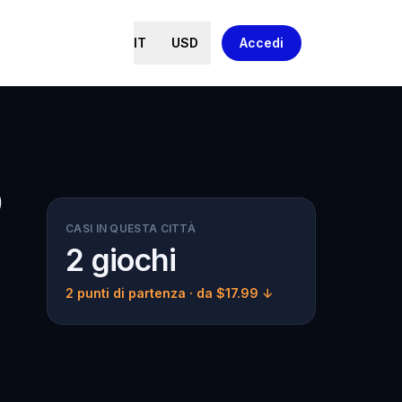
IT
USD
Accedi
o
CASI IN QUESTA CITTÀ
2 giochi
2 punti di partenza
· da $17.99 ↓