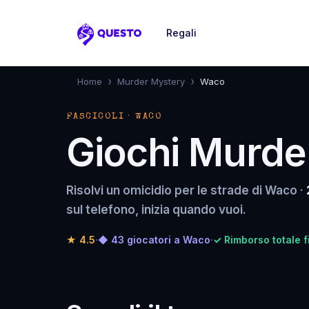
Regali
Questo
›
›
Home
Murder Mystery
Waco
FASCICOLI · WACO
Giochi Murde
Risolvi un omicidio per le strade di Waco ·
sul telefono, inizia quando vuoi.
★
4.5
·
◆ 43 giocatori a Waco
·
✓ Rimborso totale f