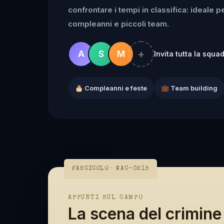
confrontare i tempi in classifica: ideale 
compleanni e piccoli team.
+
A
S
M
Invita tutta la squa
🎂 Compleanni e feste
💼 Team building
FASCICOLO · WAC-0215
APPUNTI SUL CAMPO
La scena del crimine