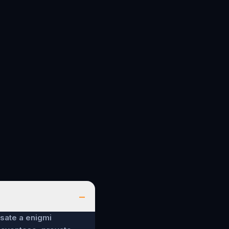
–
nsate a enigmi