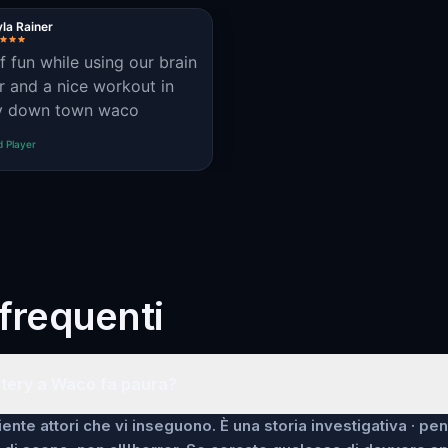
la Rainer
of fun while using our brain
 and a nice workout in
ty down town waco
d Player
requenti
tery a Waco fa paura?
ente attori che vi inseguono. È una storia investigativa · pe