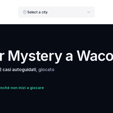
Select a city
r Mystery a Wac
2 casi autoguidati
, giocato
inché non inizi a giocare