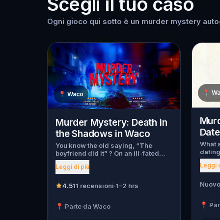
Scegli il tuo caso
Ogni gioco qui sotto è un murder mystery autog
📍
Wa
📍
Waco
Murd
Murder Mystery: Death in
Date
the Shadows in Waco
What s
You know the old saying, “The
dating
boyfriend did it” ? On an ill-fated
myster
night, love goes terribly wrong for
Leggi d
Leggi di più
begin,
Bella Wanderlust and Walter Bridges
throug
. Bella, a famous travel blogger, was
has be
Nuovo
found dead during a ghost tour led
4.5
11 recensioni
·
1–2 hrs
has fl
by the theatrical Percy Shadows .
can ta
Now, it’s up to you to uncover the
📍 Pa
📍 Parte da Waco
forwar
truth. Was it Walter, the obsessed
Every 
boyfriend? Percy, the ghost tour