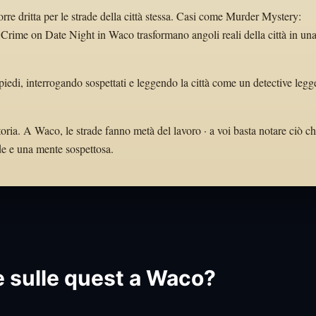
orre dritta per le strade della città stessa. Casi come Murder Mystery:
rime on Date Night in Waco trasformano angoli reali della città in un
piedi, interrogando sospettati e leggendo la città come un detective legg
toria. A Waco, le strade fanno metà del lavoro · a voi basta notare ciò c
ode e una mente sospettosa.
e sulle quest a Waco?