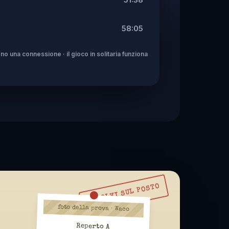
58:05
no una connessione · il gioco in solitaria funziona
RISOLVI SUL POSTO
foto della prova · Waco
Reperto A