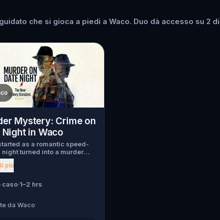
uidato che si gioca a piedi a Waco. Duo dà accesso su 2 disp
co
er Mystery: Crime on
 Night in Waco
tarted as a romantic speed-
 night turned into a murder
y. Just as introductions
i più
 a chilling scream tears
h the crowd, one of the guests
en murdered , and the killer
 caso
·
1–2 hrs
ed into the city. Before panic
ke hold, Agent X steps
rte da Waco
d. This was no random attack.
participant is now part of a