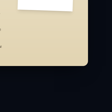
a
e
he