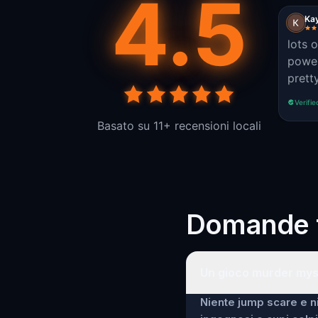
4.5
Kay
lots 
power
pret
Verifie
Basato su 11+ recensioni locali
Domande f
Un gioco murder mys
Niente jump scare e ni