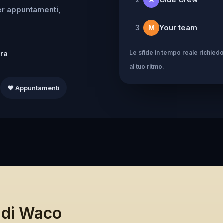
per appuntamenti,
Your team
3
M
Le sfide in tempo reale richiedo
dra
al tuo ritmo.
❤️ Appuntamenti
 di Waco