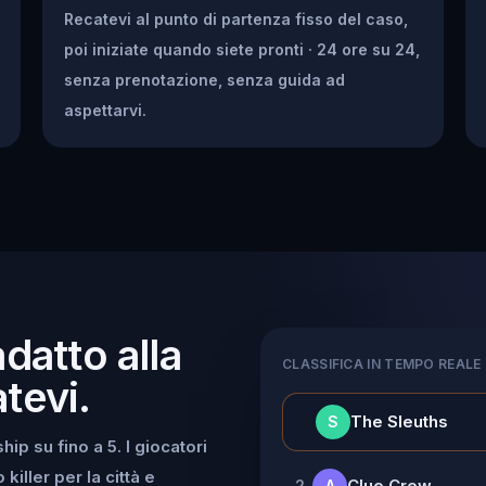
Recatevi al punto di partenza fisso del caso,
poi iniziate quando siete pronti · 24 ore su 24,
senza prenotazione, senza guida ad
aspettarvi.
adatto alla
CLASSIFICA IN TEMPO REALE
tevi.
👑
The Sleuths
S
ip su fino a 5. I giocatori
iller per la città e
Clue Crew
2
A