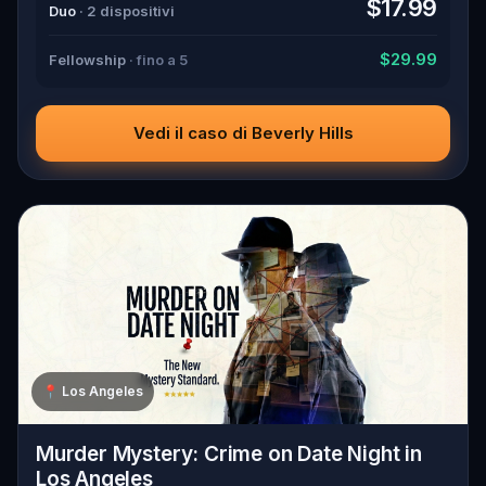
$17.99
Duo
· 2 dispositivi
$29.99
Fellowship
· fino a 5
Vedi il caso di Beverly Hills
📍
Los Angeles
Murder Mystery: Crime on Date Night in
Los Angeles