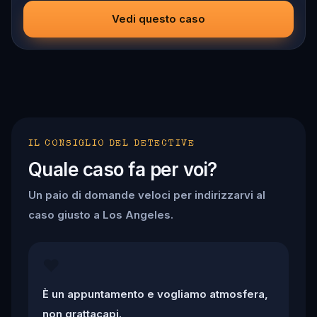
ciphers, recover the stolen artifacts, and save the victims
before the clock runs out. The ink is fresh, the knife is
Vedi questo caso
sharp, and the city is screaming for answers.
IL CONSIGLIO DEL DETECTIVE
Quale caso fa per voi?
Un paio di domande veloci per indirizzarvi al
caso giusto a Los Angeles.
❤️
È un appuntamento e vogliamo atmosfera,
non grattacapi.