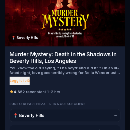
📍
Beverly Hills
Murder Mystery: Death in the Shadows in
Beverly Hills, Los Angeles
You know the old saying, “The boyfriend did it” ? On an ill-
fated night, love goes terribly wrong for Bella Wanderlust
and Walter Bridges . Bella, a famous travel blogger, was
Leggi di più
found dead during a ghost tour led by the theatrical Percy
Shadows . Now, it’s up to you to uncover the truth. Was it
Walter, the obsessed boyfriend? Percy, the ghost tour
4.6
52 recensioni
·
1–2 hrs
guide with a flair for the dramatic? Or is someone else
hiding in the shadows? 🔎 Gather clues, interrogate
PUNTO DI PARTENZA · 5 TRA CUI SCEGLIERE
suspects, and expose the real murderer before they strike
again. Make sure to have your pen and paper ready to jot
down all the crucial evidence.
▾