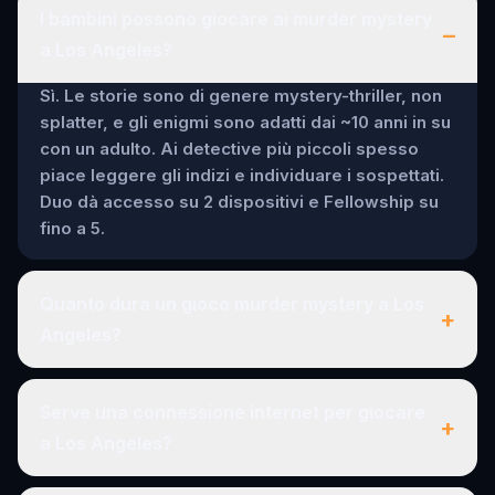
I bambini possono giocare ai murder mystery
–
a Los Angeles?
Sì. Le storie sono di genere mystery-thriller, non
splatter, e gli enigmi sono adatti dai ~10 anni in su
con un adulto. Ai detective più piccoli spesso
piace leggere gli indizi e individuare i sospettati.
Duo dà accesso su 2 dispositivi e Fellowship su
fino a 5.
Quanto dura un gioco murder mystery a Los
+
Angeles?
Serve una connessione internet per giocare
+
a Los Angeles?