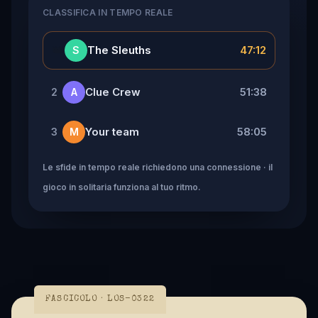
CLASSIFICA IN TEMPO REALE
👑
The Sleuths
47:12
S
Clue Crew
51:38
2
A
Your team
58:05
3
M
Le sfide in tempo reale richiedono una connessione · il
gioco in solitaria funziona al tuo ritmo.
FASCICOLO · LOS-0322