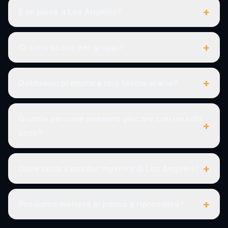
+
E se piove a Los Angeles?
+
Ci sono sconti per gruppi?
+
Dobbiamo prenotare una fascia oraria?
Quante persone possono giocare con un solo
+
pass?
+
Dove inizia il murder mystery di Los Angeles?
+
Possiamo mettere in pausa e riprendere?