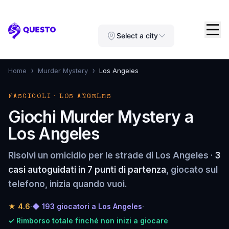
Questo
Select a city
›
›
Home
Murder Mystery
Los Angeles
FASCICOLI · LOS ANGELES
Giochi Murder Mystery a
Los Angeles
Risolvi un omicidio per le strade di Los Angeles ·
3
casi autoguidati in 7 punti di partenza
, giocato sul
telefono, inizia quando vuoi.
★
4.6
·
◆ 193 giocatori a Los Angeles
·
✓ Rimborso totale finché non inizi a giocare