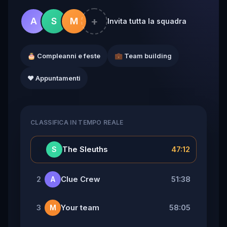
+
A
S
M
Invita tutta la squadra
🎂 Compleanni e feste
💼 Team building
❤️ Appuntamenti
CLASSIFICA IN TEMPO REALE
👑
The Sleuths
47:12
S
Clue Crew
51:38
2
A
Your team
58:05
3
M