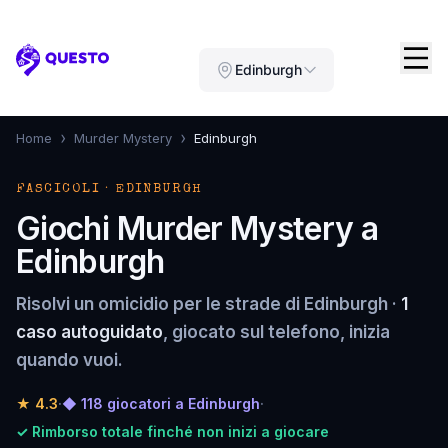
Questo
Edinburgh
›
›
Home
Murder Mystery
Edinburgh
FASCICOLI · EDINBURGH
Giochi Murder Mystery a
Edinburgh
Risolvi un omicidio per le strade di Edinburgh ·
1
caso autoguidato
, giocato sul telefono, inizia
quando vuoi.
★
4.3
·
◆ 118 giocatori a Edinburgh
·
✓ Rimborso totale finché non inizi a giocare