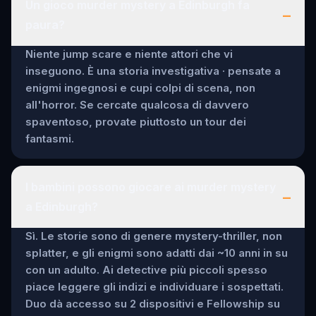
Un gioco murder mystery a Edinburgh fa
–
paura?
Niente jump scare e niente attori che vi
inseguono. È una storia investigativa · pensate a
enigmi ingegnosi e cupi colpi di scena, non
all'horror. Se cercate qualcosa di davvero
spaventoso, provate piuttosto un tour dei
fantasmi.
I bambini possono giocare ai murder mystery
–
a Edinburgh?
Sì. Le storie sono di genere mystery-thriller, non
splatter, e gli enigmi sono adatti dai ~10 anni in su
con un adulto. Ai detective più piccoli spesso
piace leggere gli indizi e individuare i sospettati.
Duo dà accesso su 2 dispositivi e Fellowship su