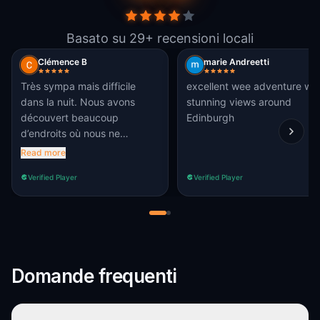
Basato su 29+ recensioni locali
Clémence B
marie Andreetti
Très sympa mais difficile
excellent wee adventure wit
dans la nuit. Nous avons
stunning views around
découvert beaucoup
Edinburgh
d’endroits où nous ne
saurions sans doute pas
Read more
allés. Ne convient pas aux
Verified Player
Verified Player
personnes handicapées.
Domande frequenti