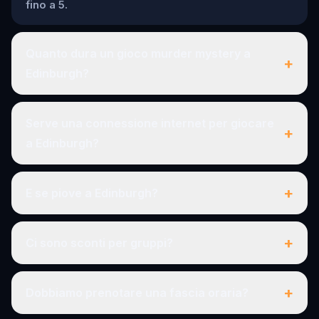
fino a 5.
Quanto dura un gioco murder mystery a
+
Edinburgh?
Serve una connessione internet per giocare
+
a Edinburgh?
+
E se piove a Edinburgh?
+
Ci sono sconti per gruppi?
+
Dobbiamo prenotare una fascia oraria?