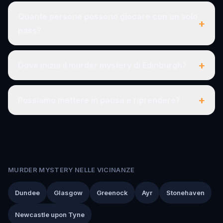
Quante persone possono giocare con un solo
+
pass?
+
Dove inizia il murder mystery di Edinburgh?
+
Possiamo mettere in pausa e riprendere?
MURDER MYSTERY NELLE VICINANZE
Dundee
Glasgow
Greenock
Ayr
Stonehaven
Newcastle upon Tyne