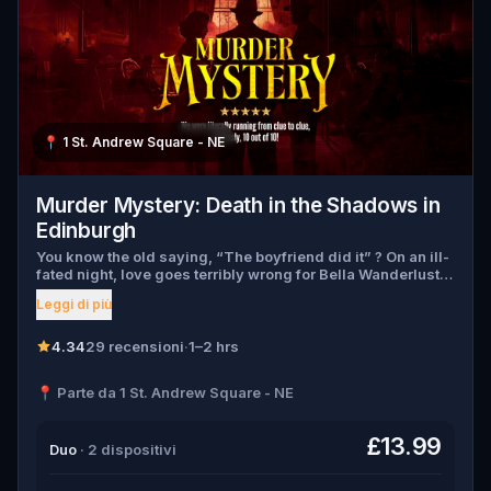
📍
1 St. Andrew Square - NE
Murder Mystery: Death in the Shadows in
Edinburgh
You know the old saying, “The boyfriend did it” ? On an ill-
fated night, love goes terribly wrong for Bella Wanderlust
and Walter Bridges . Bella, a famous travel blogger, was
Leggi di più
found dead during a ghost tour led by the theatrical Percy
Shadows . Now, it’s up to you to uncover the truth. Was it
Walter, the obsessed boyfriend? Percy, the ghost tour
4.34
29 recensioni
·
1–2 hrs
guide with a flair for the dramatic? Or is someone else
hiding in the shadows? 🔎 Gather clues, interrogate
📍 Parte da 1 St. Andrew Square - NE
suspects, and expose the real murderer before they strike
again. Make sure to have your pen and paper ready to jot
down all the crucial evidence.
£13.99
Duo
· 2 dispositivi