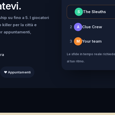
tevi.
👑
The Sleuths
S
ip su fino a 5. I giocatori
iller per la città e
Clue Crew
2
A
per appuntamenti,
Your team
3
M
Le sfide in tempo reale richiedo
dra
al tuo ritmo.
❤️ Appuntamenti