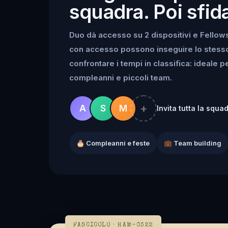
squadra. Poi sfida
Duo dà accesso su 2 dispositivi e Fellowsh
con accesso possono inseguire lo stesso k
confrontare i tempi in classifica: ideale 
compleanni e piccoli team.
+
A
S
M
Invita tutta la squa
🎂 Compleanni e feste
💼 Team building
FASCICOLO · HAM-0322