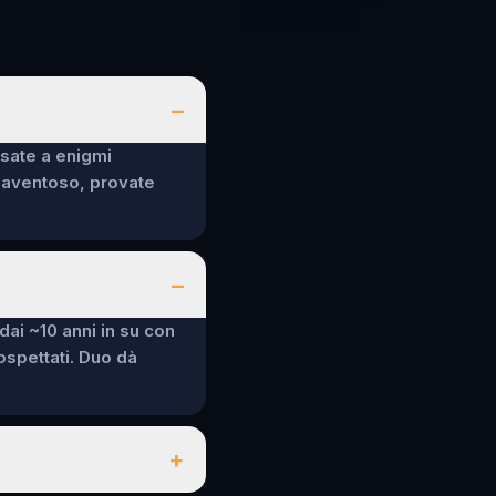
–
nsate a enigmi
spaventoso, provate
–
 dai ~10 anni in su con
sospettati. Duo dà
+