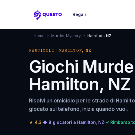
Regali
Questo
›
›
Home
Murder Mystery
Hamilton, NZ
FASCICOLI · HAMILTON, NZ
Giochi Murde
Hamilton, NZ
Risolvi un omicidio per le strade di Hamilto
giocato sul telefono, inizia quando vuoi.
★
4.3
·
◆ 8 giocatori a Hamilton, NZ
·
✓ Rimborso to