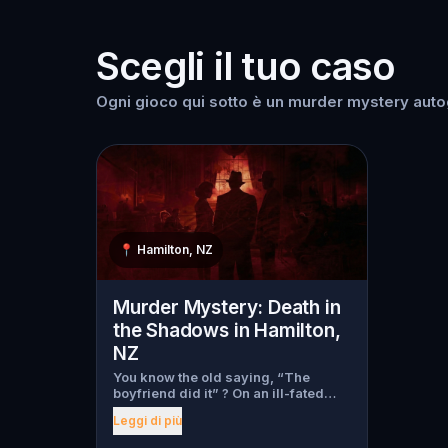
Scegli il tuo caso
Ogni gioco qui sotto è un murder mystery autog
📍
Hamilton, NZ
Murder Mystery: Death in
the Shadows in Hamilton,
NZ
You know the old saying, “The
boyfriend did it” ? On an ill-fated
night, love goes terribly wrong for
Leggi di più
Bella Wanderlust and Walter Bridges
. Bella, a famous travel blogger, was