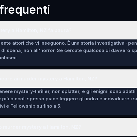
requenti
tery a Hamilton, NZ fa paura?
ente attori che vi inseguono. È una storia investigativa · pe
i di scena, non all'horror. Se cercate qualcosa di davvero 
fantasmi.
ocare ai murder mystery a Hamilton, NZ?
enere mystery-thriller, non splatter, e gli enigmi sono adatti
e più piccoli spesso piace leggere gli indizi e individuare i 
vi e Fellowship su fino a 5.
o murder mystery a Hamilton, NZ?