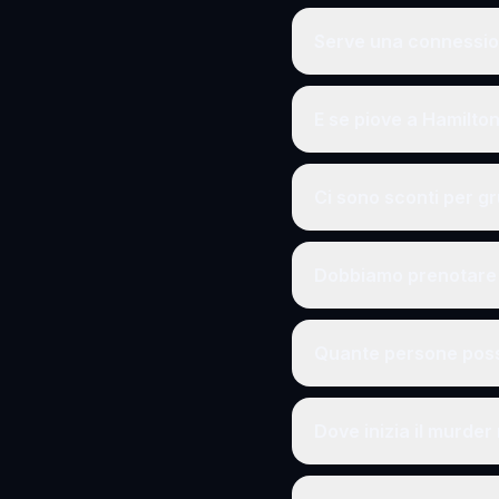
Serve una connession
E se piove a Hamilto
Ci sono sconti per g
Dobbiamo prenotare 
Quante persone poss
Dove inizia il murder