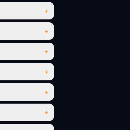
+
+
+
+
+
+