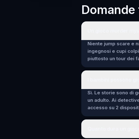
Domande f
Un gioco murder mys
Niente jump scare e ni
ingegnosi e cupi colp
piuttosto un tour dei 
I bambini possono gi
Sì. Le storie sono di g
un adulto. Ai detectiv
accesso su 2 dispositi
Quanto dura un gioc