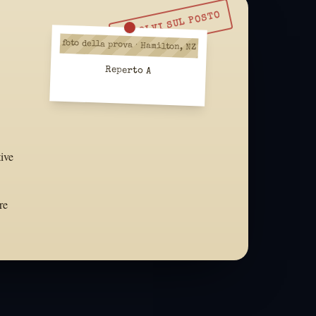
RISOLVI SUL POSTO
foto della prova · Hamilton, NZ
Reperto A
tive
re