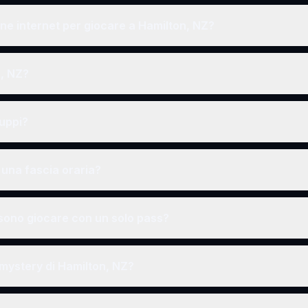
e internet per giocare a Hamilton, NZ?
n, NZ?
ruppi?
una fascia oraria?
ono giocare con un solo pass?
 mystery di Hamilton, NZ?