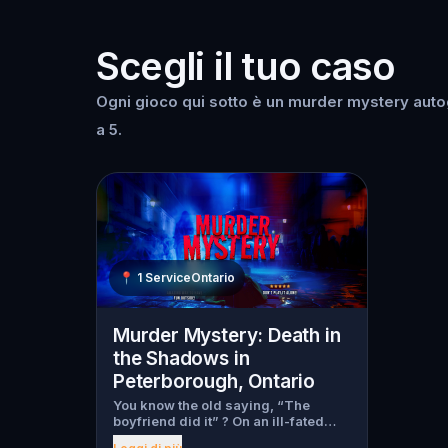
Scegli il tuo caso
Ogni gioco qui sotto è un murder mystery autog
a 5.
📍
1 ServiceOntario
Murder Mystery: Death in
the Shadows in
Peterborough, Ontario
You know the old saying, “The
boyfriend did it” ? On an ill-fated
night, love goes terribly wrong for