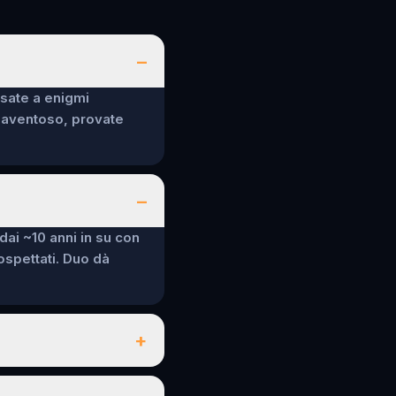
–
nsate a enigmi
spaventoso, provate
–
 dai ~10 anni in su con
sospettati. Duo dà
+