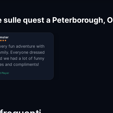
 sulle quest a Peterborough, O
mster
a very fun adventure with
eryone dressed
d we had a lot of funny
es and compliments!
d Player