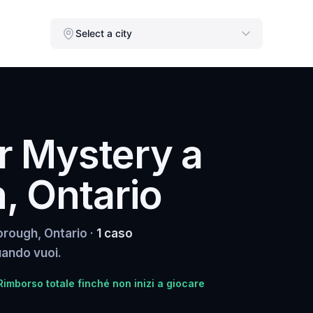
Select a city
r Mystery a
, Ontario
orough, Ontario ·
1 caso
quando vuoi.
Rimborso totale finché non inizi a giocare