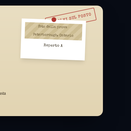
RISOLVI SUL POSTO
foto della prova ·
Peterborough, Ontario
Reperto A
asta