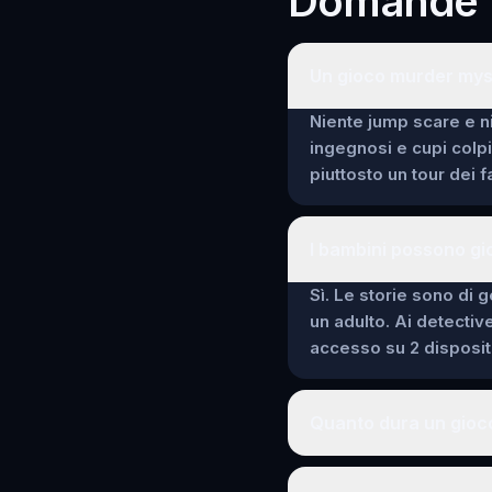
Domande f
Un gioco murder mys
Niente jump scare e ni
ingegnosi e cupi colp
piuttosto un tour dei 
I bambini possono gi
Sì. Le storie sono di g
un adulto. Ai detectiv
accesso su 2 dispositi
Quanto dura un gioc