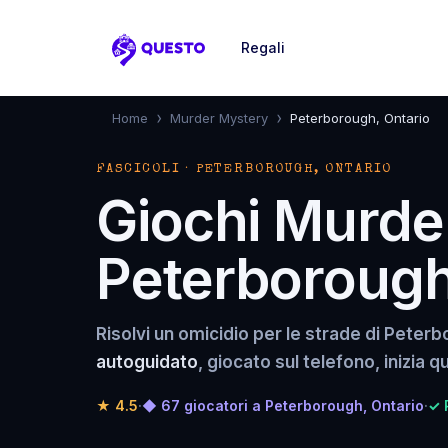
Regali
Questo
›
›
Home
Murder Mystery
Peterborough, Ontario
FASCICOLI · PETERBOROUGH, ONTARIO
Giochi Murde
Peterborough
Risolvi un omicidio per le strade di Peterb
autoguidato
, giocato sul telefono, inizia 
★
4.5
·
◆ 67 giocatori a Peterborough, Ontario
·
✓ 