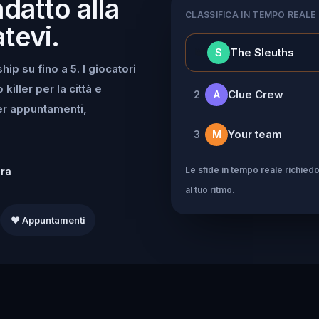
adatto alla
CLASSIFICA IN TEMPO REALE
tevi.
👑
The Sleuths
S
ip su fino a 5. I giocatori
iller per la città e
Clue Crew
2
A
per appuntamenti,
Your team
3
M
Le sfide in tempo reale richiedo
dra
al tuo ritmo.
❤️ Appuntamenti