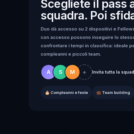
Scegliete il pass 
squadra. Poi sfida
Duo dà accesso su 2 dispositivi e Fellowsh
con accesso possono inseguire lo stesso k
confrontare i tempi in classifica: ideale 
compleanni e piccoli team.
+
A
S
M
Invita tutta la squa
🎂 Compleanni e feste
💼 Team building