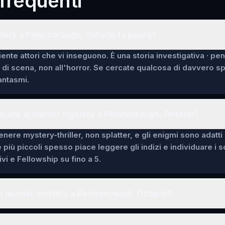
requenti
tery a Peterborough, Ontario fa paura?
ente attori che vi inseguono. È una storia investigativa · pe
i di scena, non all'horror. Se cercate qualcosa di davvero 
fantasmi.
ocare ai murder mystery a Peterborough, Ontario?
enere mystery-thriller, non splatter, e gli enigmi sono adatti
e più piccoli spesso piace leggere gli indizi e individuare i 
vi e Fellowship su fino a 5.
o murder mystery a Peterborough, Ontario?