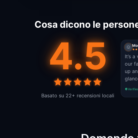
Cosa dicono le persone
4.5
Mo
It’s 
our family. Ev
up an
glanc
Verifie
Basato su 22+ recensioni locali