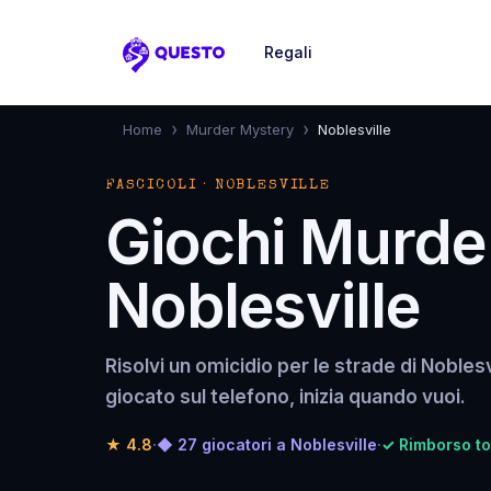
Regali
Questo
›
›
Home
Murder Mystery
Noblesville
FASCICOLI · NOBLESVILLE
Giochi Murde
Noblesville
Risolvi un omicidio per le strade di Noblesv
giocato sul telefono, inizia quando vuoi.
★
4.8
·
◆ 27 giocatori a Noblesville
·
✓ Rimborso tot