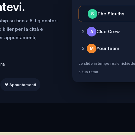
tevi.
👑
The Sleuths
S
ip su fino a 5. I giocatori
iller per la città e
Clue Crew
2
A
per appuntamenti,
Your team
3
M
Le sfide in tempo reale richiedo
dra
al tuo ritmo.
❤️ Appuntamenti