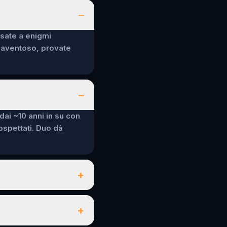
–
nsate a enigmi
spaventoso, provate
–
 dai ~10 anni in su con
sospettati. Duo dà
+
+