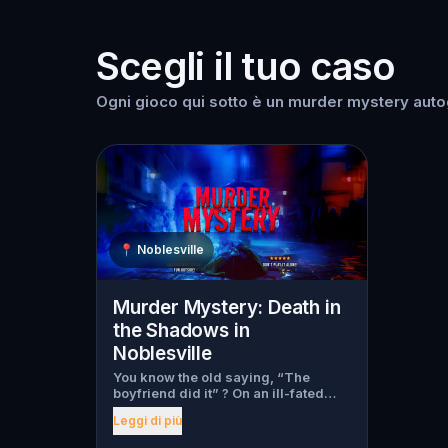
Scegli il tuo caso
Ogni gioco qui sotto è un murder mystery autogu
📍
Noblesville
Murder Mystery: Death in
the Shadows in
Noblesville
You know the old saying, “The
boyfriend did it” ? On an ill-fated
night, love goes terribly wrong for
Leggi di più
Bella Wanderlust and Walter Bridges
. Bella, a famous travel blogger, was