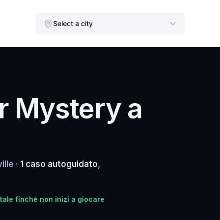
Select a city
r Mystery a
ille ·
1 caso autoguidato
,
ale finché non inizi a giocare