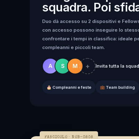
squadra. Poi sfida
Duo dà accesso su 2 dispositivi e Fellowsh
con accesso possono inseguire lo stesso k
confrontare i tempi in classifica: ideale 
compleanni e piccoli team.
+
A
S
M
Invita tutta la squa
🎂 Compleanni e feste
💼 Team building
FASCICOLO · NOB-0808