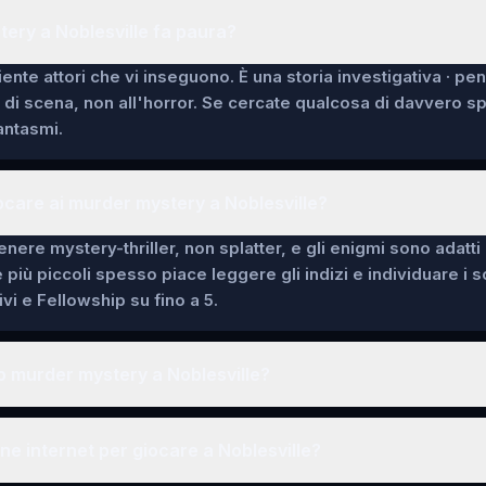
ery a Noblesville fa paura?
ente attori che vi inseguono. È una storia investigativa · pe
i di scena, non all'horror. Se cercate qualcosa di davvero 
fantasmi.
ocare ai murder mystery a Noblesville?
enere mystery-thriller, non splatter, e gli enigmi sono adatti
e più piccoli spesso piace leggere gli indizi e individuare i 
vi e Fellowship su fino a 5.
 murder mystery a Noblesville?
e internet per giocare a Noblesville?