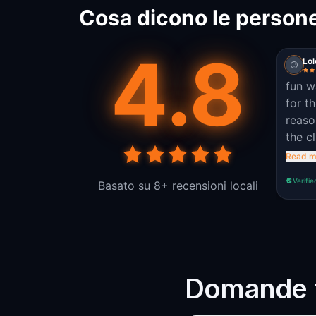
Cosa dicono le persone
4.8
Lo
fun w
for t
reaso
the c
diffi
Read m
which
Verifie
Basato su 8+ recensioni locali
sense
Domande f