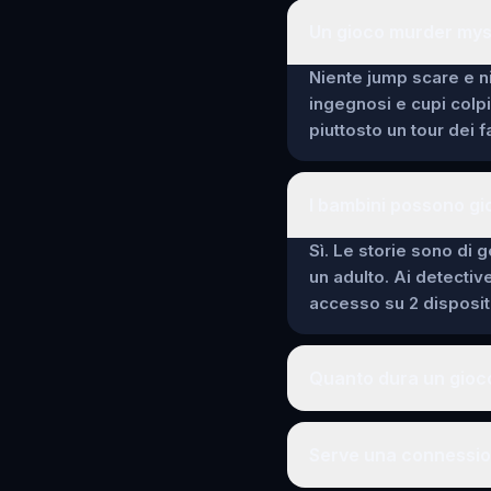
Un gioco murder myst
Niente jump scare e ni
ingegnosi e cupi colp
piuttosto un tour dei 
I bambini possono gi
Sì. Le storie sono di g
un adulto. Ai detectiv
accesso su 2 dispositi
Quanto dura un gioco
Serve una connession