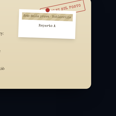
RISOLVI SUL POSTO
foto della prova · Noblesville
Reperto A
ry:
e
ciò