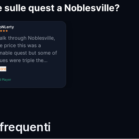
 sulle quest a Noblesville?
loNLerty
alk through Noblesville,
he price this was a
nable quest but some of
lues were triple the
culty of previous ones
ore
 doesn't make a lot of
d Player
requenti