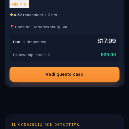
scream tears through the crowd, one of the guests has
Leggi di più
been murdered , and the killer has fled into the city. Before
panic can take hold, Agent X steps forward. This was no
random attack. Every participant is now part of a deadly
4.5
2 recensioni
·
1–2 hrs
puzzle, and the only way to survive is to solve it. Was it the
charming Yoga instructor who vanished right after the
📍 Parte da Fredericksburg, VA
scream? The wedding singer seen arguing with the
victim? Or someone else hiding their true identity among
the dating profiles? 🔎 Follow clues across the city,
$17.99
Duo
· 2 dispositivi
interrogate suspects in real locations, and track the killer's
movements before they disappear for good. Bring your
sharpest instincts—and your pen and paper. In 90 minutes,
$29.99
Fellowship
· fino a 5
the trail will go cold. Love was the reason you came.
Justice is why you stay.
Vedi questo caso
IL CONSIGLIO DEL DETECTIVE