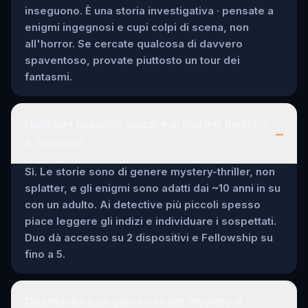
inseguono. È una storia investigativa · pensate a
enigmi ingegnosi e cupi colpi di scena, non
all'horror. Se cercate qualcosa di davvero
spaventoso, provate piuttosto un tour dei
fantasmi.
I bambini possono giocare ai murder mystery
–
a Toronto?
Sì. Le storie sono di genere mystery-thriller, non
splatter, e gli enigmi sono adatti dai ~10 anni in su
con un adulto. Ai detective più piccoli spesso
piace leggere gli indizi e individuare i sospettati.
Duo dà accesso su 2 dispositivi e Fellowship su
fino a 5.
Quanto dura un gioco murder mystery a