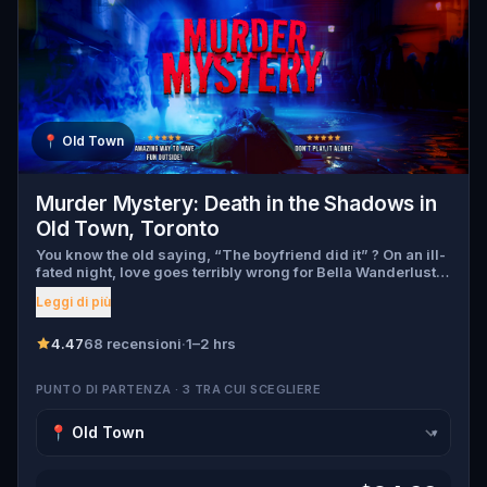
📍
Old Town
Murder Mystery: Death in the Shadows in
Old Town, Toronto
You know the old saying, “The boyfriend did it” ? On an ill-
fated night, love goes terribly wrong for Bella Wanderlust
and Walter Bridges . Bella, a famous travel blogger, was
Leggi di più
found dead during a ghost tour led by the theatrical Percy
Shadows . Now, it’s up to you to uncover the truth. Was it
Walter, the obsessed boyfriend? Percy, the ghost tour
4.47
68 recensioni
·
1–2 hrs
guide with a flair for the dramatic? Or is someone else
hiding in the shadows? 🔎 Gather clues, interrogate
PUNTO DI PARTENZA · 3 TRA CUI SCEGLIERE
suspects, and expose the real murderer before they strike
again. Make sure to have your pen and paper ready to jot
down all the crucial evidence.
▾