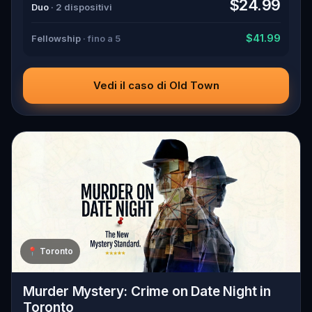
$24.99
Duo
· 2 dispositivi
$41.99
Fellowship
· fino a 5
Vedi il caso di Old Town
📍
Toronto
Murder Mystery: Crime on Date Night in
Toronto