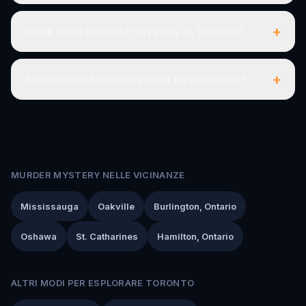
+
Dove inizia il murder mystery di Toronto?
+
Possiamo mettere in pausa e riprendere?
MURDER MYSTERY NELLE VICINANZE
Mississauga
Oakville
Burlington, Ontario
Oshawa
St. Catharines
Hamilton, Ontario
ALTRI MODI PER ESPLORARE TORONTO