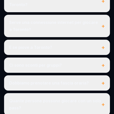
+
Toronto?
Serve una connessione internet per giocare
+
a Toronto?
+
E se piove a Toronto?
+
Ci sono sconti per gruppi?
+
Dobbiamo prenotare una fascia oraria?
Quante persone possono giocare con un solo
+
pass?