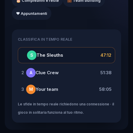
🎂 Compleanni e feste
💼 Team building
❤️ Appuntamenti
CLASSIFICA IN TEMPO REALE
👑
The Sleuths
47:12
S
Clue Crew
51:38
2
A
Your team
58:05
3
M
Le sfide in tempo reale richiedono una connessione · il
gioco in solitaria funziona al tuo ritmo.