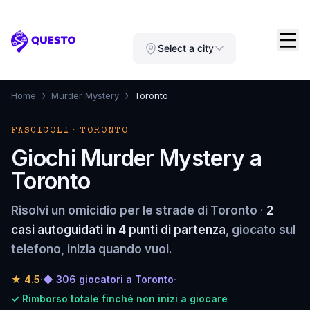
Questo
Select a city
›
›
Home
Murder Mystery
Toronto
FASCICOLI · TORONTO
Giochi Murder Mystery a
Toronto
Risolvi un omicidio per le strade di Toronto ·
2
casi autoguidati in 4 punti di partenza
, giocato sul
telefono, inizia quando vuoi.
★
4.5
·
◆ 306 giocatori a Toronto
·
✓ Rimborso totale finché non inizi a giocare