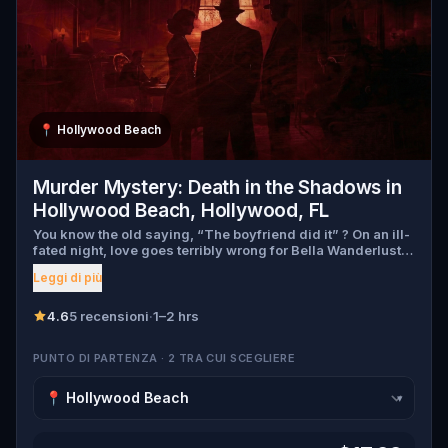
📍
Hollywood Beach
Murder Mystery: Death in the Shadows in
Hollywood Beach, Hollywood, FL
You know the old saying, “The boyfriend did it” ? On an ill-
fated night, love goes terribly wrong for Bella Wanderlust
and Walter Bridges . Bella, a famous travel blogger, was
Leggi di più
found dead during a ghost tour led by the theatrical Percy
Shadows . Now, it’s up to you to uncover the truth. Was it
Walter, the obsessed boyfriend? Percy, the ghost tour
4.6
5 recensioni
·
1–2 hrs
guide with a flair for the dramatic? Or is someone else
hiding in the shadows? 🔎 Gather clues, interrogate
PUNTO DI PARTENZA · 2 TRA CUI SCEGLIERE
suspects, and expose the real murderer before they strike
again. Make sure to have your pen and paper ready to jot
down all the crucial evidence.
▾