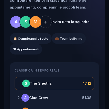
confrontare i tempi in classifica: ideale per
appuntamenti, compleanni e piccoli team.
+
A
S
M
Invita tutta la squadra
🎂 Compleanni e feste
💼 Team building
❤️ Appuntamenti
CLASSIFICA IN TEMPO REALE
👑
The Sleuths
47:12
S
Clue Crew
51:38
2
A