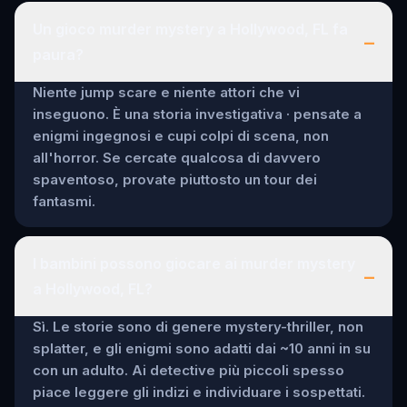
Un gioco murder mystery a Hollywood, FL fa
–
paura?
Niente jump scare e niente attori che vi
inseguono. È una storia investigativa · pensate a
enigmi ingegnosi e cupi colpi di scena, non
all'horror. Se cercate qualcosa di davvero
spaventoso, provate piuttosto un tour dei
fantasmi.
I bambini possono giocare ai murder mystery
–
a Hollywood, FL?
Sì. Le storie sono di genere mystery-thriller, non
splatter, e gli enigmi sono adatti dai ~10 anni in su
con un adulto. Ai detective più piccoli spesso
piace leggere gli indizi e individuare i sospettati.