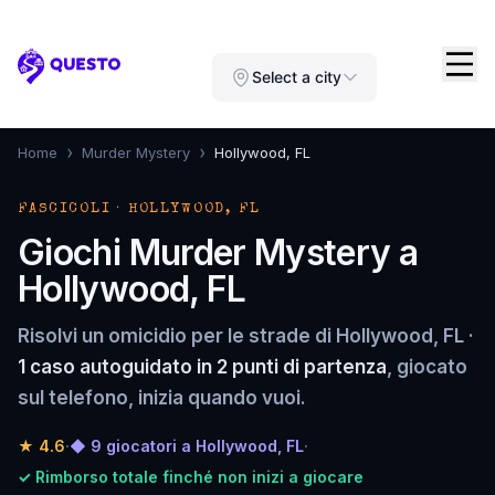
Questo
Select a city
›
›
Home
Murder Mystery
Hollywood, FL
FASCICOLI · HOLLYWOOD, FL
Giochi Murder Mystery a
Hollywood, FL
Risolvi un omicidio per le strade di Hollywood, FL ·
1 caso autoguidato in 2 punti di partenza
, giocato
sul telefono, inizia quando vuoi.
★
4.6
·
◆ 9 giocatori a Hollywood, FL
·
✓ Rimborso totale finché non inizi a giocare