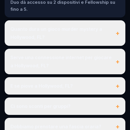
Duo dà accesso su 2 dispositivi e Fellowship su
fino a 5.
Quanto dura un gioco murder mystery a
+
Hollywood, FL?
Serve una connessione internet per giocare
+
a Hollywood, FL?
+
E se piove a Hollywood, FL?
+
Ci sono sconti per gruppi?
+
Dobbiamo prenotare una fascia oraria?