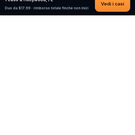
Vedi i casi
Duo da $17.99 · rimborso totale finché non inizi
Questo
In un mondo sempre più digitale,
Questo ti riporta a ciò che è reale. Le
nostre quest ti invitano a uscire,
connetterti con le persone e creare
ricordi indimenticabili – una città alla