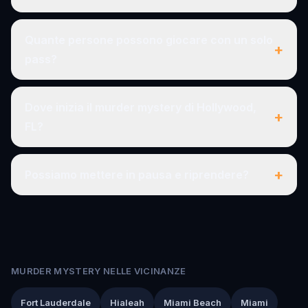
Quante persone possono giocare con un solo
+
pass?
Dove inizia il murder mystery di Hollywood,
+
FL?
+
Possiamo mettere in pausa e riprendere?
MURDER MYSTERY NELLE VICINANZE
Fort Lauderdale
Hialeah
Miami Beach
Miami