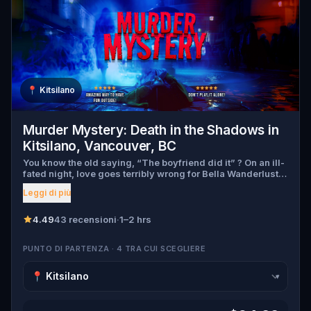
📍
Kitsilano
Murder Mystery: Death in the Shadows in
Kitsilano, Vancouver, BC
You know the old saying, “The boyfriend did it” ? On an ill-
fated night, love goes terribly wrong for Bella Wanderlust
and Walter Bridges . Bella, a famous travel blogger, was
Leggi di più
found dead during a ghost tour led by the theatrical Percy
Shadows . Now, it’s up to you to uncover the truth. Was it
Walter, the obsessed boyfriend? Percy, the ghost tour
4.49
43 recensioni
·
1–2 hrs
guide with a flair for the dramatic? Or is someone else
hiding in the shadows? 🔎 Gather clues, interrogate
PUNTO DI PARTENZA · 4 TRA CUI SCEGLIERE
suspects, and expose the real murderer before they strike
again. Make sure to have your pen and paper ready to jot
down all the crucial evidence.
▾