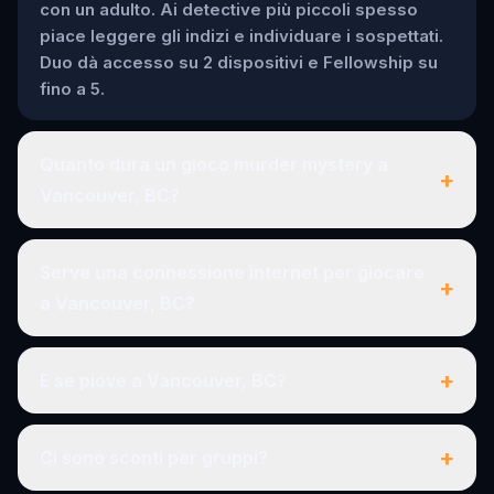
con un adulto. Ai detective più piccoli spesso
piace leggere gli indizi e individuare i sospettati.
Duo dà accesso su 2 dispositivi e Fellowship su
fino a 5.
Quanto dura un gioco murder mystery a
+
Vancouver, BC?
Serve una connessione internet per giocare
+
a Vancouver, BC?
+
E se piove a Vancouver, BC?
+
Ci sono sconti per gruppi?