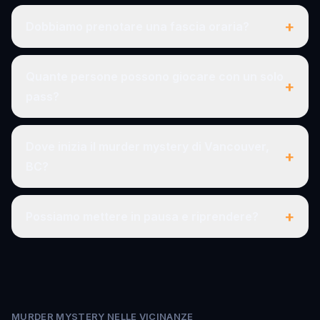
+
Dobbiamo prenotare una fascia oraria?
Quante persone possono giocare con un solo
+
pass?
Dove inizia il murder mystery di Vancouver,
+
BC?
+
Possiamo mettere in pausa e riprendere?
MURDER MYSTERY NELLE VICINANZE