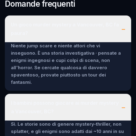
Domande frequenti
scavenger hunt. We will
definitely recommend this to
our friends and family.
Un gioco murder mystery a Vancouver, BC fa
–
paura?
Niente jump scare e niente attori che vi
inseguono. È una storia investigativa · pensate a
enigmi ingegnosi e cupi colpi di scena, non
all'horror. Se cercate qualcosa di davvero
spaventoso, provate piuttosto un tour dei
fantasmi.
I bambini possono giocare ai murder mystery
–
a Vancouver, BC?
Sì. Le storie sono di genere mystery-thriller, non
splatter, e gli enigmi sono adatti dai ~10 anni in su