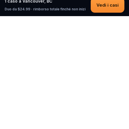
1 caso a Vancouver, BC
Vedi i casi
Duo da $24.99 · rimborso totale finché non inizi
Questo
In un mondo sempre più digitale,
Questo ti riporta a ciò che è reale. Le
nostre quest ti invitano a uscire,
connetterti con le persone e creare