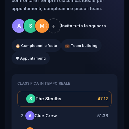
confrontare i tempi in classifica: ideale per
appuntamenti, compleanni e piccoli team.
+
A
S
M
Invita tutta la squadra
🎂 Compleanni e feste
💼 Team building
❤️ Appuntamenti
CLASSIFICA IN TEMPO REALE
👑
The Sleuths
47:12
S
Clue Crew
51:38
2
A