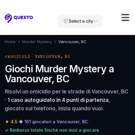
Questo
Select a city
›
›
Home
Murder Mystery
Vancouver, BC
FASCICOLI · VANCOUVER, BC
Giochi Murder Mystery a
Vancouver, BC
Risolvi un omicidio per le strade di Vancouver, BC
·
1 caso autoguidato in 4 punti di partenza
,
giocato sul telefono, inizia quando vuoi.
★
4.5
·
◆ 161 giocatori a Vancouver, BC
·
✓ Rimborso totale finché non inizi a giocare