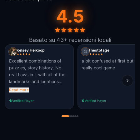
4.5
Basato su 43+ recensioni locali
Kelsey Heikoop
thestotage
Excellent combinations of
a bit confused at first but
puzzles, story history. No
really cool game
real flaws in it with all of the
landmarks and locations
being available. The hints
Read more
were good when we needed
Verified Player
Verified Player
them and not too much of a
dead giveaway. We had a
great time shopping at the
market and seeing and
hearing about Granville Island
through the lens of a