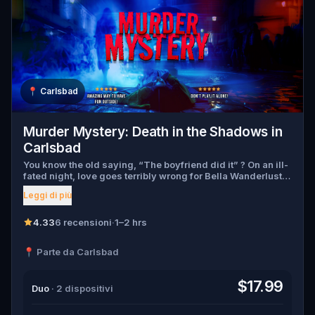
📍
Carlsbad
Murder Mystery: Death in the Shadows in
Carlsbad
You know the old saying, “The boyfriend did it” ? On an ill-
fated night, love goes terribly wrong for Bella Wanderlust
and Walter Bridges . Bella, a famous travel blogger, was
Leggi di più
found dead during a ghost tour led by the theatrical Percy
Shadows . Now, it’s up to you to uncover the truth. Was it
Walter, the obsessed boyfriend? Percy, the ghost tour
4.33
6 recensioni
·
1–2 hrs
guide with a flair for the dramatic? Or is someone else
hiding in the shadows? 🔎 Gather clues, interrogate
📍 Parte da Carlsbad
suspects, and expose the real murderer before they strike
again. Make sure to have your pen and paper ready to jot
down all the crucial evidence.
$17.99
Duo
· 2 dispositivi