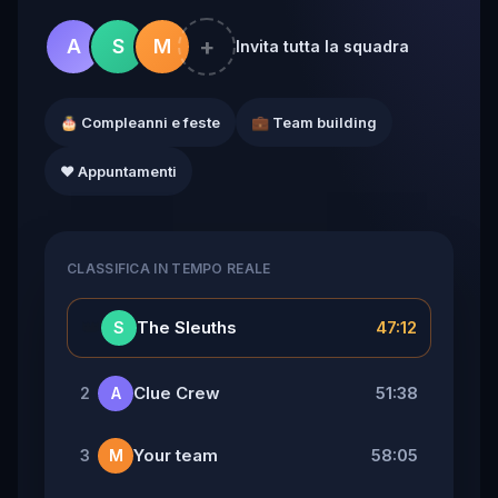
+
A
S
M
Invita tutta la squadra
🎂 Compleanni e feste
💼 Team building
❤️ Appuntamenti
CLASSIFICA IN TEMPO REALE
👑
The Sleuths
47:12
S
Clue Crew
51:38
2
A
Your team
58:05
3
M