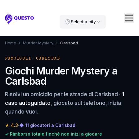
Questo
Select a city
›
›
Home
Murder Mystery
Carlsbad
FASCICOLI · CARLSBAD
Giochi Murder Mystery a
Carlsbad
Risolvi un omicidio per le strade di Carlsbad ·
1
caso autoguidato
, giocato sul telefono, inizia
quando vuoi.
★
4.3
·
◆ 11 giocatori a Carlsbad
·
✓ Rimborso totale finché non inizi a giocare