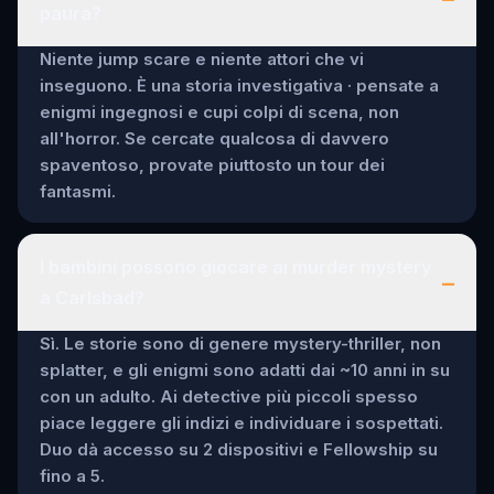
paura?
Niente jump scare e niente attori che vi
inseguono. È una storia investigativa · pensate a
enigmi ingegnosi e cupi colpi di scena, non
all'horror. Se cercate qualcosa di davvero
spaventoso, provate piuttosto un tour dei
fantasmi.
I bambini possono giocare ai murder mystery
–
a Carlsbad?
Sì. Le storie sono di genere mystery-thriller, non
splatter, e gli enigmi sono adatti dai ~10 anni in su
con un adulto. Ai detective più piccoli spesso
piace leggere gli indizi e individuare i sospettati.
Duo dà accesso su 2 dispositivi e Fellowship su
fino a 5.