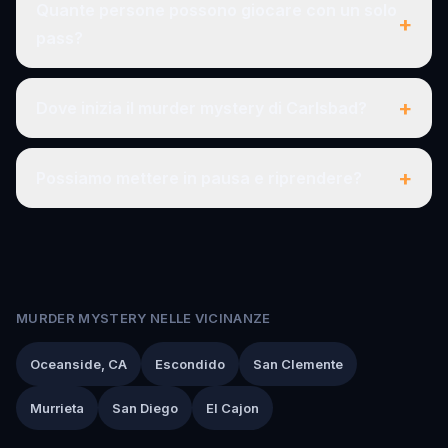
Quante persone possono giocare con un solo
+
pass?
+
Dove inizia il murder mystery di Carlsbad?
+
Possiamo mettere in pausa e riprendere?
MURDER MYSTERY NELLE VICINANZE
Oceanside, CA
Escondido
San Clemente
Murrieta
San Diego
El Cajon