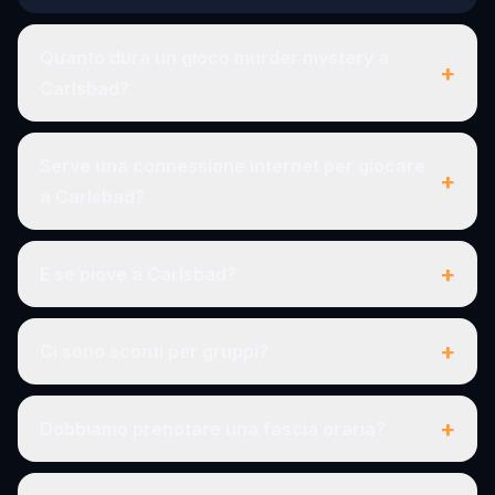
Quanto dura un gioco murder mystery a
+
Carlsbad?
Serve una connessione internet per giocare
+
a Carlsbad?
+
E se piove a Carlsbad?
+
Ci sono sconti per gruppi?
+
Dobbiamo prenotare una fascia oraria?