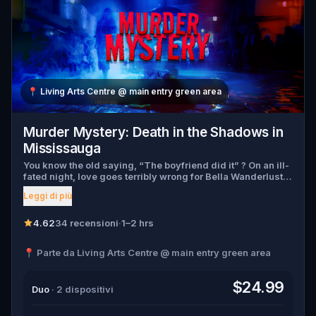
📍
Living Arts Centre @ main entry green area
Murder Mystery: Death in the Shadows in
Mississauga
You know the old saying, “The boyfriend did it” ? On an ill-
fated night, love goes terribly wrong for Bella Wanderlust
and Walter Bridges . Bella, a famous travel blogger, was
Leggi di più
found dead during a ghost tour led by the theatrical Percy
Shadows . Now, it’s up to you to uncover the truth. Was it
Walter, the obsessed boyfriend? Percy, the ghost tour
4.62
34 recensioni
·
1–2 hrs
guide with a flair for the dramatic? Or is someone else
hiding in the shadows? 🔎 Gather clues, interrogate
📍 Parte da Living Arts Centre @ main entry green area
suspects, and expose the real murderer before they strike
again. Make sure to have your pen and paper ready to jot
down all the crucial evidence.
$24.99
Duo
· 2 dispositivi