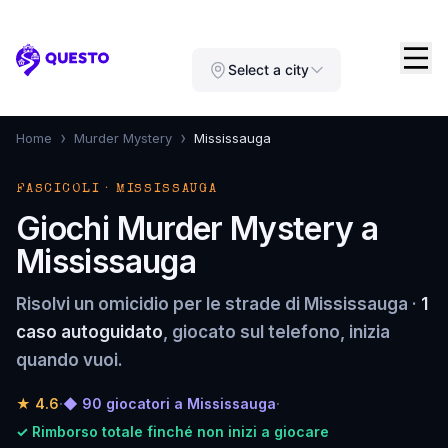
Questo
Select a city
›
›
Home
Murder Mystery
Mississauga
FASCICOLI · MISSISSAUGA
Giochi Murder Mystery a
Mississauga
Risolvi un omicidio per le strade di Mississauga ·
1
caso autoguidato
, giocato sul telefono, inizia
quando vuoi.
★
4.6
·
◆ 90 giocatori a Mississauga
·
✓ Rimborso totale finché non inizi a giocare