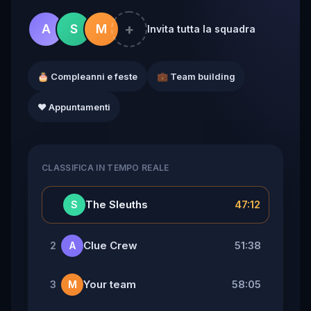
+
A
S
M
Invita tutta la squadra
🎂 Compleanni e feste
💼 Team building
❤️ Appuntamenti
CLASSIFICA IN TEMPO REALE
👑
The Sleuths
47:12
S
Clue Crew
51:38
2
A
Your team
58:05
3
M