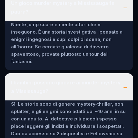
Un gioco murder mystery a Mississauga fa
–
paura?
Niente jump scare e niente attori che vi
inseguono. È una storia investigativa · pensate a
enigmi ingegnosi e cupi colpi di scena, non
all'horror. Se cercate qualcosa di davvero
spaventoso, provate piuttosto un tour dei
fantasmi.
I bambini possono giocare ai murder mystery
–
a Mississauga?
Sì. Le storie sono di genere mystery-thriller, non
splatter, e gli enigmi sono adatti dai ~10 anni in su
con un adulto. Ai detective più piccoli spesso
piace leggere gli indizi e individuare i sospettati.
Duo dà accesso su 2 dispositivi e Fellowship su