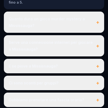
fino a 5.
Quanto dura un gioco murder mystery a
+
Mississauga?
Serve una connessione internet per giocare
+
a Mississauga?
+
E se piove a Mississauga?
+
Ci sono sconti per gruppi?
+
Dobbiamo prenotare una fascia oraria?