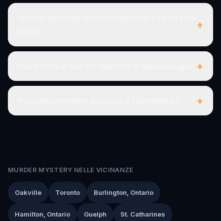
Quante persone possono giocare con un solo
+
pass?
+
Dove inizia il murder mystery di Mississauga?
+
Possiamo mettere in pausa e riprendere?
MURDER MYSTERY NELLE VICINANZE
Oakville
Toronto
Burlington, Ontario
Hamilton, Ontario
Guelph
St. Catharines