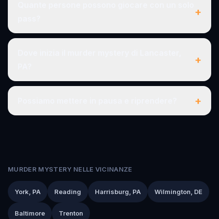
Quante persone possono giocare con un solo
+
pass?
Dove inizia il murder mystery di Lancaster,
+
PA?
+
Possiamo mettere in pausa e riprendere?
MURDER MYSTERY NELLE VICINANZE
York, PA
Reading
Harrisburg, PA
Wilmington, DE
Baltimore
Trenton