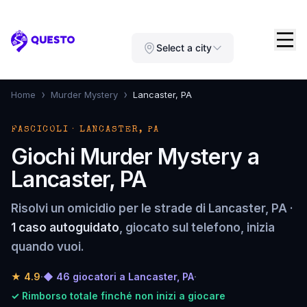
Questo
Select a city
›
›
Home
Murder Mystery
Lancaster, PA
FASCICOLI · LANCASTER, PA
Giochi Murder Mystery a
Lancaster, PA
Risolvi un omicidio per le strade di Lancaster, PA ·
1 caso autoguidato
, giocato sul telefono, inizia
quando vuoi.
★
4.9
·
◆ 46 giocatori a Lancaster, PA
·
✓ Rimborso totale finché non inizi a giocare