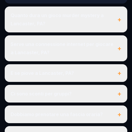
Quanto dura un gioco murder mystery a
+
Lancaster, PA?
Serve una connessione internet per giocare
+
a Lancaster, PA?
+
E se piove a Lancaster, PA?
+
Ci sono sconti per gruppi?
+
Dobbiamo prenotare una fascia oraria?