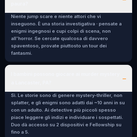
paura?
Niente jump scare e niente attori che vi
inseguono. È una storia investigativa · pensate a
enigmi ingegnosi e cupi colpi di scena, non
all'horror. Se cercate qualcosa di davvero
spaventoso, provate piuttosto un tour dei
fantasmi.
I bambini possono giocare ai murder mystery
–
a Lancaster, PA?
Sì. Le storie sono di genere mystery-thriller, non
splatter, e gli enigmi sono adatti dai ~10 anni in su
con un adulto. Ai detective più piccoli spesso
piace leggere gli indizi e individuare i sospettati.
Duo dà accesso su 2 dispositivi e Fellowship su
fino a 5.