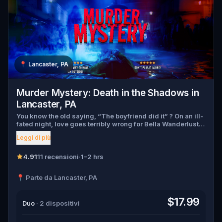
📍
Lancaster, PA
Murder Mystery: Death in the Shadows in
Lancaster, PA
You know the old saying, “The boyfriend did it” ? On an ill-
fated night, love goes terribly wrong for Bella Wanderlust
and Walter Bridges . Bella, a famous travel blogger, was
Leggi di più
found dead during a ghost tour led by the theatrical Percy
Shadows . Now, it’s up to you to uncover the truth. Was it
Walter, the obsessed boyfriend? Percy, the ghost tour
4.91
11 recensioni
·
1–2 hrs
guide with a flair for the dramatic? Or is someone else
hiding in the shadows? 🔎 Gather clues, interrogate
📍 Parte da Lancaster, PA
suspects, and expose the real murderer before they strike
again. Make sure to have your pen and paper ready to jot
down all the crucial evidence.
$17.99
Duo
· 2 dispositivi