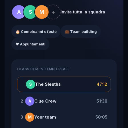
+
A
S
M
Invita tutta la squadra
🎂 Compleanni e feste
💼 Team building
❤️ Appuntamenti
CLASSIFICA IN TEMPO REALE
👑
The Sleuths
47:12
S
Clue Crew
51:38
2
A
Your team
58:05
3
M