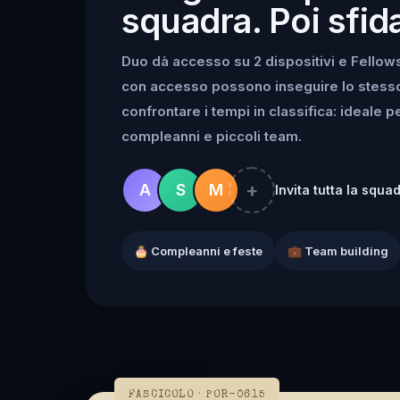
squadra. Poi sfida
Duo dà accesso su 2 dispositivi e Fellowsh
con accesso possono inseguire lo stesso k
confrontare i tempi in classifica: ideale 
compleanni e piccoli team.
+
A
S
M
Invita tutta la squa
🎂 Compleanni e feste
💼 Team building
FASCICOLO · POR-0615