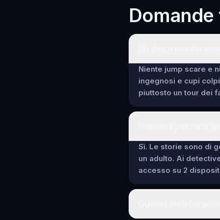
Domande f
Un gioco murder myst
Niente jump scare e ni
ingegnosi e cupi colp
piuttosto un tour dei 
I bambini possono gi
Sì. Le storie sono di g
un adulto. Ai detectiv
accesso su 2 dispositi
Quanto dura un gioc