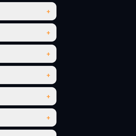
+
+
+
+
+
+