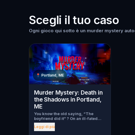
Scegli il tuo caso
Ogni gioco qui sotto è un murder mystery autog
📍
Portland, ME
Murder Mystery: Death in
the Shadows in Portland,
ME
You know the old saying, “The
boyfriend did it” ? On an ill-fated
night, love goes terribly wrong for
Leggi di più
Bella Wanderlust and Walter Bridges
. Bella, a famous travel blogger, was