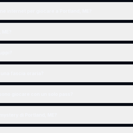
e internet per giocare a Portland, ME?
, ME?
ruppi?
una fascia oraria?
ono giocare con un solo pass?
 mystery di Portland, ME?