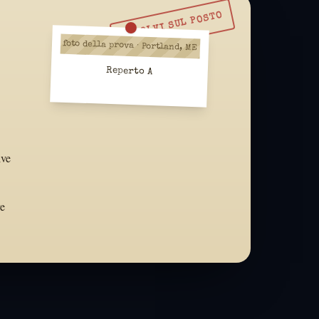
RISOLVI SUL POSTO
foto della prova · Portland, ME
Reperto A
ive
re