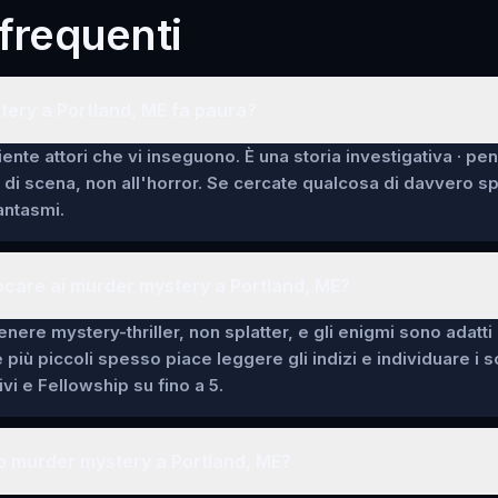
requenti
ery a Portland, ME fa paura?
ente attori che vi inseguono. È una storia investigativa · pe
i di scena, non all'horror. Se cercate qualcosa di davvero 
fantasmi.
ocare ai murder mystery a Portland, ME?
enere mystery-thriller, non splatter, e gli enigmi sono adatti
e più piccoli spesso piace leggere gli indizi e individuare i 
vi e Fellowship su fino a 5.
o murder mystery a Portland, ME?