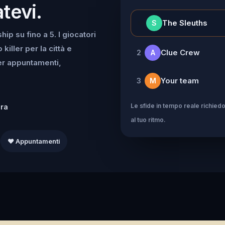
tevi.
👑
The Sleuths
S
ip su fino a 5. I giocatori
iller per la città e
Clue Crew
2
A
per appuntamenti,
Your team
3
M
Le sfide in tempo reale richiedo
dra
al tuo ritmo.
❤️ Appuntamenti