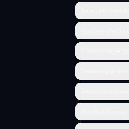
Serve una connession
E se piove a Portland
Ci sono sconti per g
Dobbiamo prenotare 
Quante persone poss
Dove inizia il murder