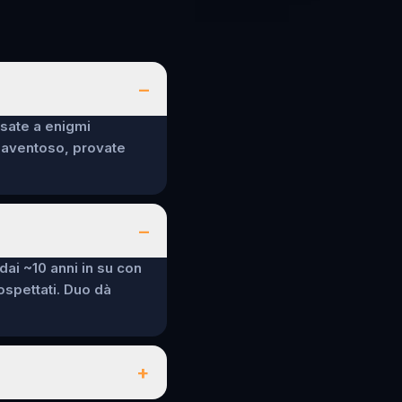
–
nsate a enigmi
spaventoso, provate
–
 dai ~10 anni in su con
sospettati. Duo dà
+