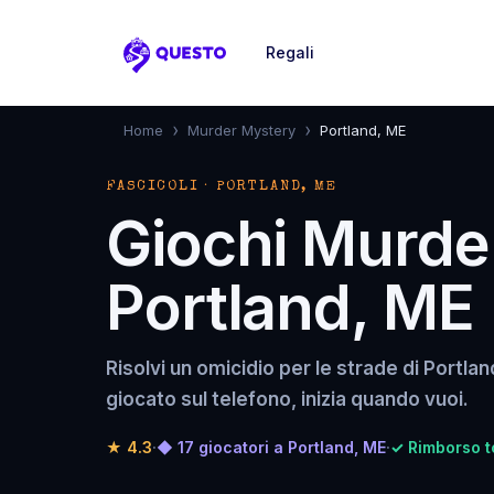
Regali
Questo
›
›
Home
Murder Mystery
Portland, ME
FASCICOLI · PORTLAND, ME
Giochi Murde
Portland, ME
Risolvi un omicidio per le strade di Portlan
giocato sul telefono, inizia quando vuoi.
★
4.3
·
◆ 17 giocatori a Portland, ME
·
✓ Rimborso to