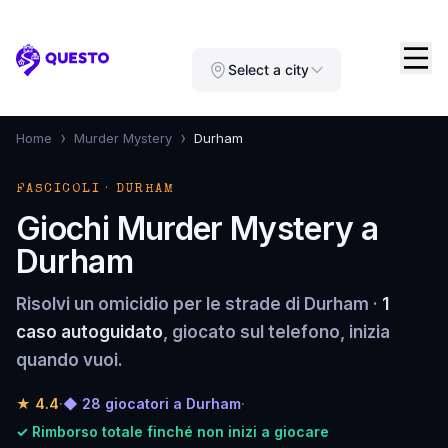
Questo
Select a city
›
›
Home
Murder Mystery
Durham
FASCICOLI · DURHAM
Giochi Murder Mystery a
Durham
Risolvi un omicidio per le strade di Durham ·
1
caso autoguidato
, giocato sul telefono, inizia
quando vuoi.
★
4.4
·
◆ 28 giocatori a Durham
·
✓ Rimborso totale finché non inizi a giocare