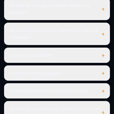
Quanto dura un gioco murder mystery a
+
Durham?
Serve una connessione internet per giocare
+
a Durham?
+
E se piove a Durham?
+
Ci sono sconti per gruppi?
+
Dobbiamo prenotare una fascia oraria?
Quante persone possono giocare con un solo
+