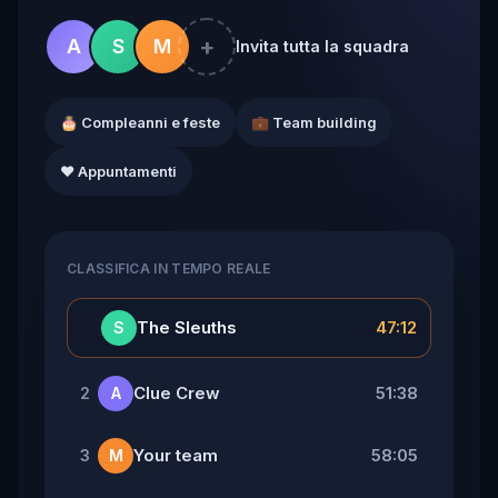
+
A
S
M
Invita tutta la squadra
🎂 Compleanni e feste
💼 Team building
❤️ Appuntamenti
CLASSIFICA IN TEMPO REALE
👑
The Sleuths
47:12
S
Clue Crew
51:38
2
A
Your team
58:05
3
M