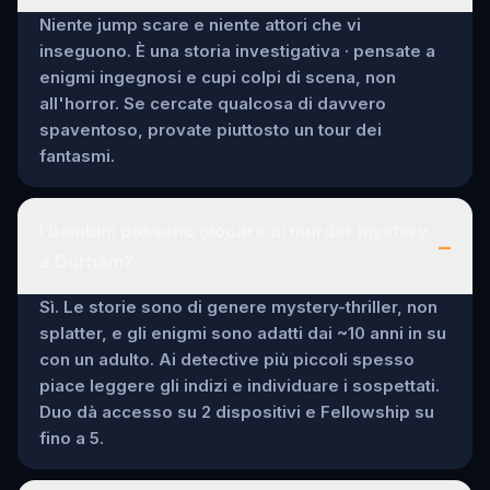
Niente jump scare e niente attori che vi
inseguono. È una storia investigativa · pensate a
enigmi ingegnosi e cupi colpi di scena, non
all'horror. Se cercate qualcosa di davvero
spaventoso, provate piuttosto un tour dei
fantasmi.
I bambini possono giocare ai murder mystery
–
a Durham?
Sì. Le storie sono di genere mystery-thriller, non
splatter, e gli enigmi sono adatti dai ~10 anni in su
con un adulto. Ai detective più piccoli spesso
piace leggere gli indizi e individuare i sospettati.
Duo dà accesso su 2 dispositivi e Fellowship su
fino a 5.