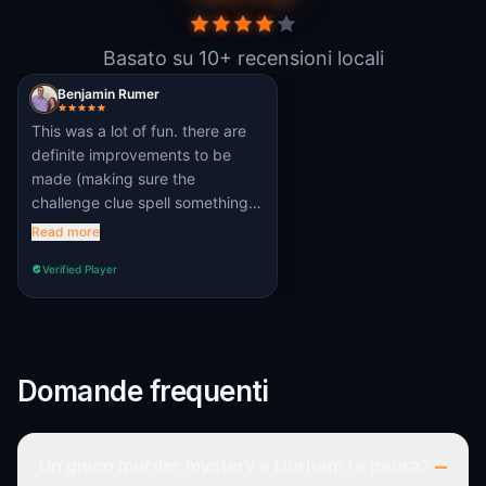
Basato su 10+ recensioni locali
Benjamin Rumer
This was a lot of fun. there are
definite improvements to be
made (making sure the
challenge clue spell something,
for example). But overall, this
Read more
was a blast!
Verified Player
Domande frequenti
–
Un gioco murder mystery a Durham fa paura?