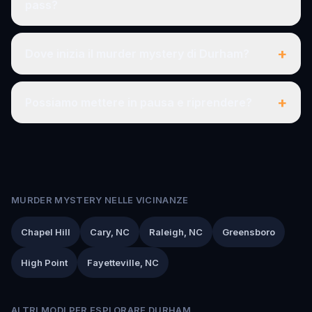
pass?
+
Dove inizia il murder mystery di Durham?
+
Possiamo mettere in pausa e riprendere?
MURDER MYSTERY NELLE VICINANZE
Chapel Hill
Cary, NC
Raleigh, NC
Greensboro
High Point
Fayetteville, NC
ALTRI MODI PER ESPLORARE DURHAM