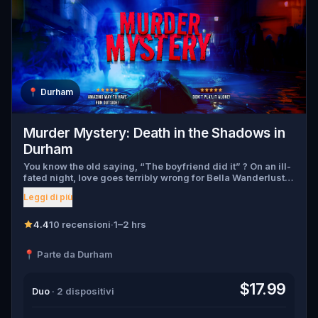
📍
Durham
Murder Mystery: Death in the Shadows in
Durham
You know the old saying, “The boyfriend did it” ? On an ill-
fated night, love goes terribly wrong for Bella Wanderlust
and Walter Bridges . Bella, a famous travel blogger, was
Leggi di più
found dead during a ghost tour led by the theatrical Percy
Shadows . Now, it’s up to you to uncover the truth. Was it
Walter, the obsessed boyfriend? Percy, the ghost tour
4.4
10 recensioni
·
1–2 hrs
guide with a flair for the dramatic? Or is someone else
hiding in the shadows? 🔎 Gather clues, interrogate
📍 Parte da Durham
suspects, and expose the real murderer before they strike
again. Make sure to have your pen and paper ready to jot
down all the crucial evidence.
$17.99
Duo
· 2 dispositivi