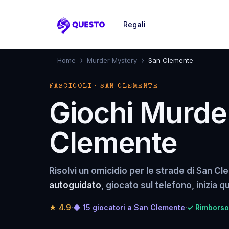
Regali
Questo
›
›
Home
Murder Mystery
San Clemente
FASCICOLI · SAN CLEMENTE
Giochi Murde
Clemente
Risolvi un omicidio per le strade di San 
autoguidato
, giocato sul telefono, inizia 
★
4.9
·
◆ 15 giocatori a San Clemente
·
✓ Rimborso 