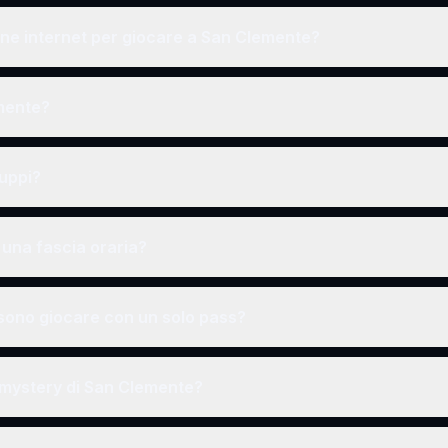
ne internet per giocare a San Clemente?
emente?
ruppi?
una fascia oraria?
ono giocare con un solo pass?
r mystery di San Clemente?