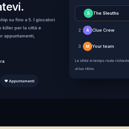
tevi.
👑
The Sleuths
S
ip su fino a 5. I giocatori
iller per la città e
Clue Crew
2
A
per appuntamenti,
Your team
3
M
Le sfide in tempo reale richiedo
dra
al tuo ritmo.
❤️ Appuntamenti