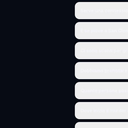
Serve una connessio
E se piove a San Cl
Ci sono sconti per g
Dobbiamo prenotare 
Quante persone poss
Dove inizia il murde