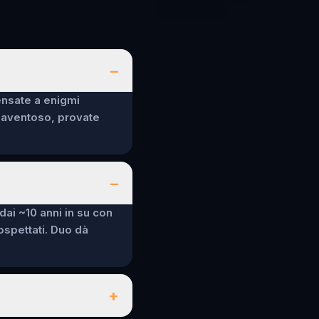
–
ensate a enigmi
spaventoso, provate
–
 dai ~10 anni in su con
sospettati. Duo dà
+