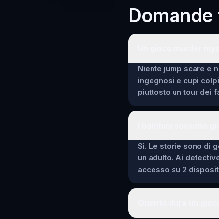
Domande f
Un gioco murder mys
Niente jump scare e ni
ingegnosi e cupi colp
piuttosto un tour dei 
I bambini possono g
Sì. Le storie sono di g
un adulto. Ai detectiv
accesso su 2 dispositi
Quanto dura un gioc