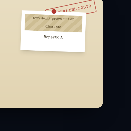
RISOLVI SUL POSTO
foto della prova — San
Clemente
Reperto A