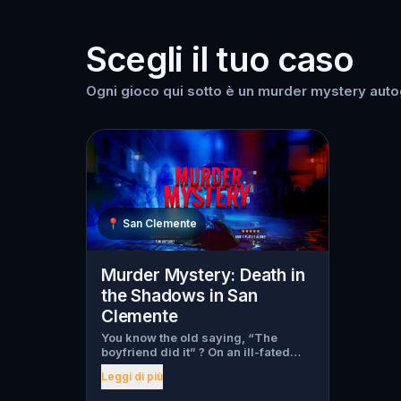
Scegli il tuo caso
Ogni gioco qui sotto è un murder mystery autog
📍
San Clemente
Murder Mystery: Death in
the Shadows in San
Clemente
You know the old saying, “The
boyfriend did it” ? On an ill-fated
night, love goes terribly wrong for
Leggi di più
Bella Wanderlust and Walter Bridges
. Bella, a famous travel blogger, was