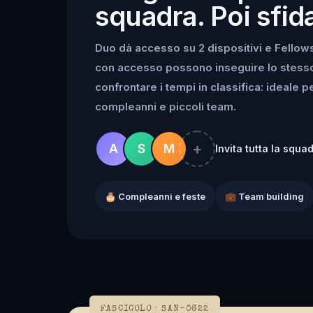
squadra. Poi sfida
Duo dà accesso su 2 dispositivi e Fellowsh
con accesso possono inseguire lo stesso k
confrontare i tempi in classifica: ideale 
compleanni e piccoli team.
+
A
S
M
Invita tutta la squa
🎂 Compleanni e feste
💼 Team building
FASCICOLO · SAN-0622