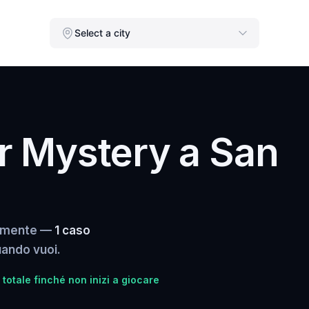
Select a city
r Mystery a San
Clemente —
1 caso
quando vuoi.
totale finché non inizi a giocare