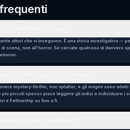
requenti
tery a San Clemente fa paura?
ente attori che vi inseguono. È una storia investigativa — p
i di scena, non all'horror. Se cercate qualcosa di davvero 
fantasmi.
iocare ai murder mystery a San Clemente?
enere mystery-thriller, non splatter, e gli enigmi sono adatti
e più piccoli spesso piace leggere gli indizi e individuare i 
vi e Fellowship su fino a 5.
o murder mystery a San Clemente?