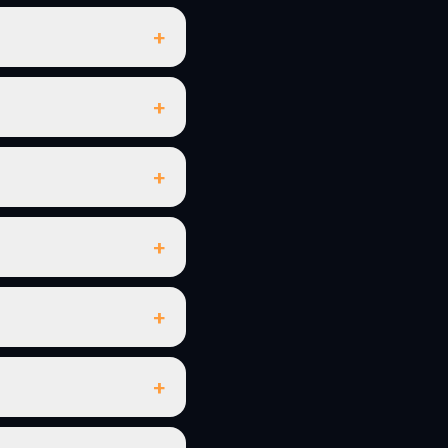
+
+
+
+
+
+