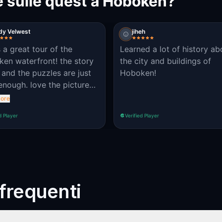
e sulle quest a Hoboken?
dy Velwest
jiheh
s a great tour of the
Learned a lot of history ab
 waterfront! the story
the city and buildings of
n and the puzzles are just
Hoboken!
. love the picture
tions and the route advice
ore
eople with disabilities
d Player
Verified Player
requenti