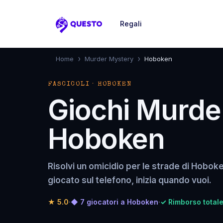
Regali
Questo
›
›
Home
Murder Mystery
Hoboken
FASCICOLI · HOBOKEN
Giochi Murde
Hoboken
Risolvi un omicidio per le strade di Hobok
giocato sul telefono, inizia quando vuoi.
★
5.0
·
◆ 7 giocatori a Hoboken
·
✓ Rimborso totale