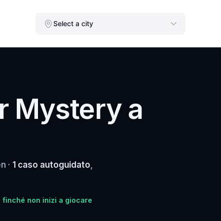
Select a city
r Mystery a
en ·
1 caso autoguidato
,
 finché non inizi a giocare