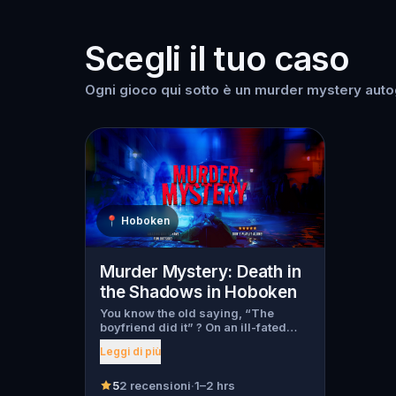
Scegli il tuo caso
Ogni gioco qui sotto è un murder mystery autog
📍
Hoboken
Murder Mystery: Death in
the Shadows in Hoboken
You know the old saying, “The
boyfriend did it” ? On an ill-fated
night, love goes terribly wrong for
Leggi di più
Bella Wanderlust and Walter Bridges
. Bella, a famous travel blogger, was
found dead during a ghost tour led
5
2 recensioni
·
1–2 hrs