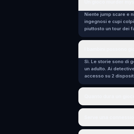
Un gioco murder mys
Niente jump scare e ni
ingegnosi e cupi colp
piuttosto un tour dei 
I bambini possono g
Sì. Le storie sono di g
un adulto. Ai detectiv
accesso su 2 dispositi
Quanto dura un gioc
Serve una connessio