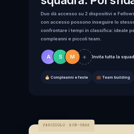
Duo dà accesso su 2 dispositivi e Fellowsh
con accesso possono inseguire lo stesso k
confrontare i tempi in classifica: ideale 
compleanni e piccoli team.
+
A
S
M
Invita tutta la squa
🎂 Compleanni e feste
💼 Team building
FASCICOLO · HOB-0822