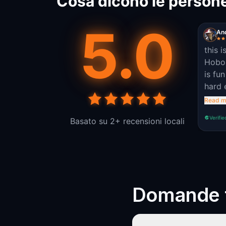
Cosa dicono le person
5.0
An
this i
Hoboken
is fu
hard enough
direc
Read m
for p
Verifie
Basato su 2+ recensioni locali
Domande f