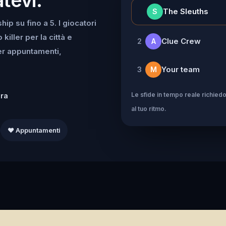
👑
The Sleuths
S
ip su fino a 5. I giocatori
iller per la città e
Clue Crew
2
A
per appuntamenti,
Your team
3
M
Le sfide in tempo reale richiedo
dra
al tuo ritmo.
❤️ Appuntamenti