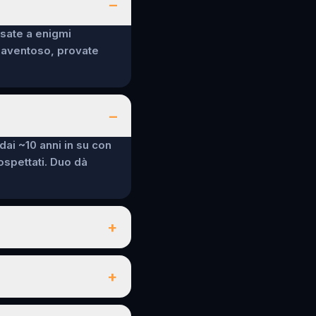
–
nsate a enigmi
spaventoso, provate
–
 dai ~10 anni in su con
sospettati. Duo dà
+
+