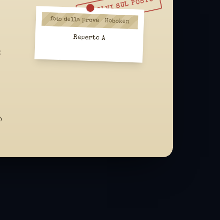
RISOLVI SUL POSTO
foto della prova · Hoboken
Reperto A
:
ò