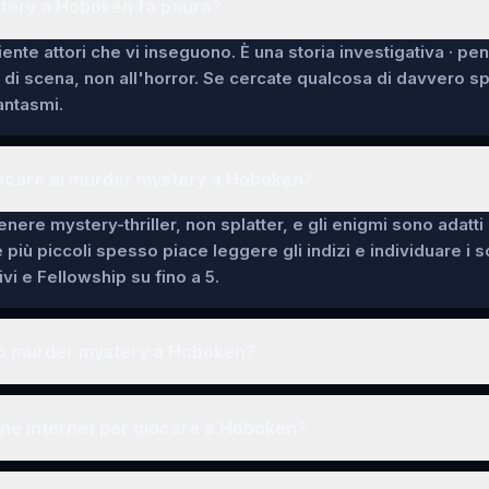
tery a Hoboken fa paura?
ente attori che vi inseguono. È una storia investigativa · pe
i di scena, non all'horror. Se cercate qualcosa di davvero 
fantasmi.
iocare ai murder mystery a Hoboken?
enere mystery-thriller, non splatter, e gli enigmi sono adatti
e più piccoli spesso piace leggere gli indizi e individuare i 
vi e Fellowship su fino a 5.
o murder mystery a Hoboken?
ne internet per giocare a Hoboken?