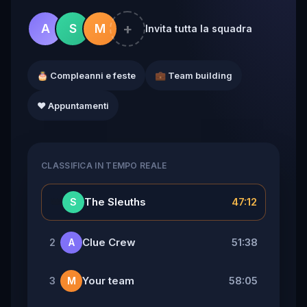
+
A
S
M
Invita tutta la squadra
🎂 Compleanni e feste
💼 Team building
❤️ Appuntamenti
CLASSIFICA IN TEMPO REALE
👑
The Sleuths
47:12
S
Clue Crew
51:38
2
A
Your team
58:05
3
M