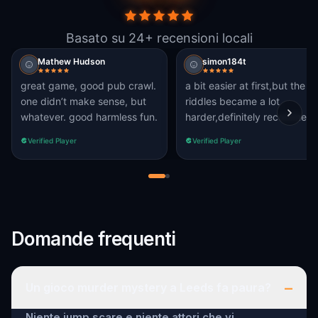
Basato su 24+ recensioni locali
Mathew Hudson
simon184t
great game, good pub crawl.
a bit easier at first,but the
one didn’t make sense, but
riddles became a lot
whatever. good harmless fun.
harder,definitely recommend
Verified Player
Verified Player
Domande frequenti
–
Un gioco murder mystery a Leeds fa paura?
Niente jump scare e niente attori che vi