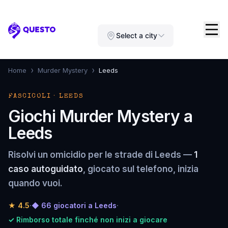
Questo
Select a city
›
›
Home
Murder Mystery
Leeds
FASCICOLI · LEEDS
Giochi Murder Mystery a
Leeds
Risolvi un omicidio per le strade di Leeds —
1
caso autoguidato
, giocato sul telefono, inizia
quando vuoi.
★
4.5
·
◆ 66 giocatori a Leeds
·
✓ Rimborso totale finché non inizi a giocare