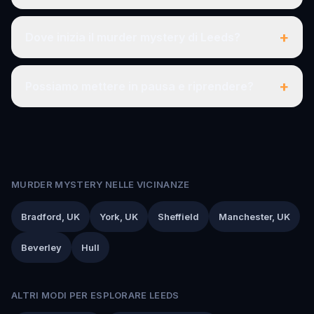
+
Dove inizia il murder mystery di Leeds?
+
Possiamo mettere in pausa e riprendere?
MURDER MYSTERY NELLE VICINANZE
Bradford, UK
York, UK
Sheffield
Manchester, UK
Beverley
Hull
ALTRI MODI PER ESPLORARE LEEDS