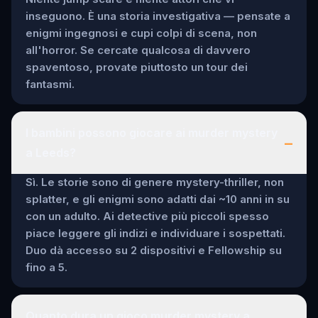
inseguono. È una storia investigativa — pensate a
enigmi ingegnosi e cupi colpi di scena, non
all'horror. Se cercate qualcosa di davvero
spaventoso, provate piuttosto un tour dei
fantasmi.
I bambini possono giocare ai murder mystery
–
a Leeds?
Sì. Le storie sono di genere mystery-thriller, non
splatter, e gli enigmi sono adatti dai ~10 anni in su
con un adulto. Ai detective più piccoli spesso
piace leggere gli indizi e individuare i sospettati.
Duo dà accesso su 2 dispositivi e Fellowship su
fino a 5.
Quanto dura un gioco murder mystery a