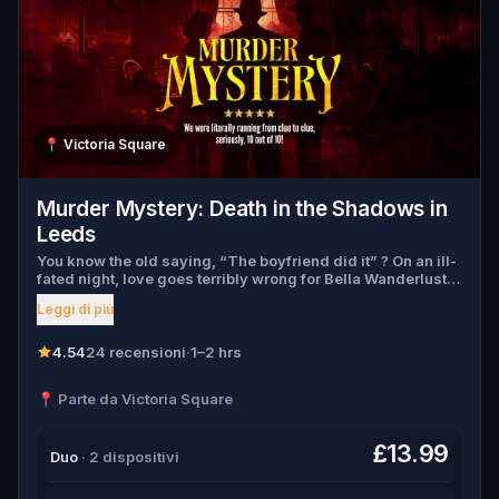
📍
Victoria Square
Murder Mystery: Death in the Shadows in
Leeds
You know the old saying, “The boyfriend did it” ? On an ill-
fated night, love goes terribly wrong for Bella Wanderlust
and Walter Bridges . Bella, a famous travel blogger, was
Leggi di più
found dead during a ghost tour led by the theatrical Percy
Shadows . Now, it’s up to you to uncover the truth. Was it
Walter, the obsessed boyfriend? Percy, the ghost tour
4.54
24 recensioni
·
1–2 hrs
guide with a flair for the dramatic? Or is someone else
hiding in the shadows? 🔎 Gather clues, interrogate
📍 Parte da Victoria Square
suspects, and expose the real murderer before they strike
again. Make sure to have your pen and paper ready to jot
down all the crucial evidence.
£13.99
Duo
· 2 dispositivi