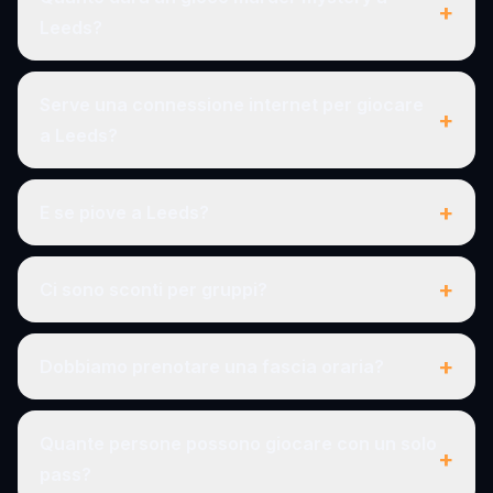
+
Leeds?
Serve una connessione internet per giocare
+
a Leeds?
+
E se piove a Leeds?
+
Ci sono sconti per gruppi?
+
Dobbiamo prenotare una fascia oraria?
Quante persone possono giocare con un solo
+
pass?