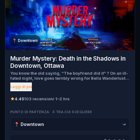
📍
Downtown
Murder Mystery: Death in the Shadows in
Downtown, Ottawa
You know the old saying, “The boyfriend did it” ? On an ill-
fated night, love goes terribly wrong for Bella Wanderlust
and Walter Bridges . Bella, a famous travel blogger, was
Leggi di più
found dead during a ghost tour led by the theatrical Percy
Shadows . Now, it’s up to you to uncover the truth. Was it
Walter, the obsessed boyfriend? Percy, the ghost tour
4.45
103 recensioni
·
1–2 hrs
guide with a flair for the dramatic? Or is someone else
hiding in the shadows? 🔎 Gather clues, interrogate
PUNTO DI PARTENZA · 3 TRA CUI SCEGLIERE
suspects, and expose the real murderer before they strike
again. Make sure to have your pen and paper ready to jot
down all the crucial evidence.
▾