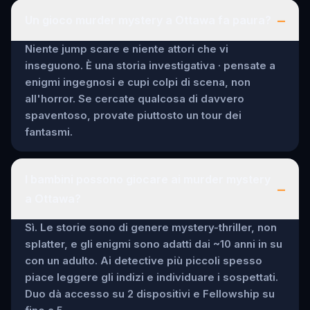
–
Un gioco murder mystery a Ottawa fa paura?
Niente jump scare e niente attori che vi
inseguono. È una storia investigativa · pensate a
enigmi ingegnosi e cupi colpi di scena, non
all'horror. Se cercate qualcosa di davvero
spaventoso, provate piuttosto un tour dei
fantasmi.
I bambini possono giocare ai murder mystery
–
a Ottawa?
Sì. Le storie sono di genere mystery-thriller, non
splatter, e gli enigmi sono adatti dai ~10 anni in su
con un adulto. Ai detective più piccoli spesso
piace leggere gli indizi e individuare i sospettati.
Duo dà accesso su 2 dispositivi e Fellowship su