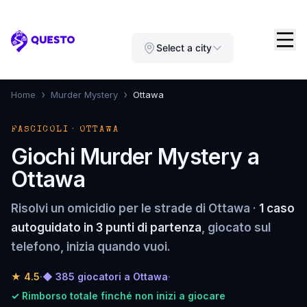
Questo
Select a city
›
›
Home
Murder Mystery
Ottawa
FASCICOLI · OTTAWA
Giochi Murder Mystery a
Ottawa
Risolvi un omicidio per le strade di Ottawa ·
1 caso
autoguidato in 3 punti di partenza
, giocato sul
telefono, inizia quando vuoi.
★
4.5
·
◆ 385 giocatori a Ottawa
·
✓ Rimborso totale finché non inizi a giocare