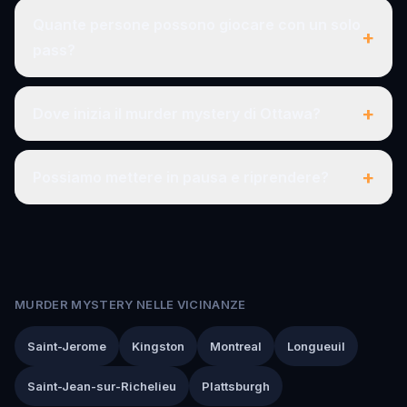
Quante persone possono giocare con un solo
+
pass?
+
Dove inizia il murder mystery di Ottawa?
+
Possiamo mettere in pausa e riprendere?
MURDER MYSTERY NELLE VICINANZE
Saint-Jerome
Kingston
Montreal
Longueuil
Saint-Jean-sur-Richelieu
Plattsburgh