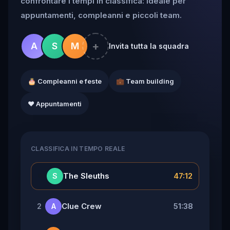
confrontare i tempi in classifica: ideale per
appuntamenti, compleanni e piccoli team.
+
A
S
M
Invita tutta la squadra
🎂 Compleanni e feste
💼 Team building
❤️ Appuntamenti
CLASSIFICA IN TEMPO REALE
👑
The Sleuths
47:12
S
Clue Crew
51:38
2
A