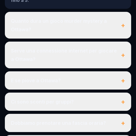
fino a 5.
Quanto dura un gioco murder mystery a
+
Ottawa?
Serve una connessione internet per giocare
+
a Ottawa?
+
E se piove a Ottawa?
+
Ci sono sconti per gruppi?
+
Dobbiamo prenotare una fascia oraria?