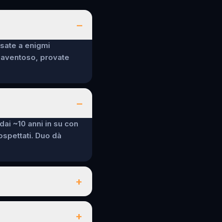
–
nsate a enigmi
spaventoso, provate
–
 dai ~10 anni in su con
sospettati. Duo dà
+
+