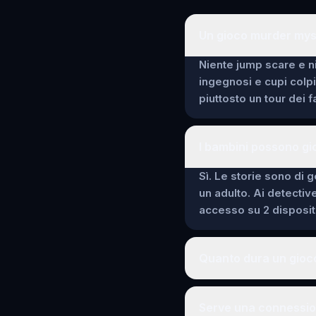
Un gioco murder mys
Niente jump scare e ni
ingegnosi e cupi colp
piuttosto un tour dei 
I bambini possono gi
Sì. Le storie sono di g
un adulto. Ai detectiv
accesso su 2 dispositi
Quanto dura un gioc
Serve una connessio