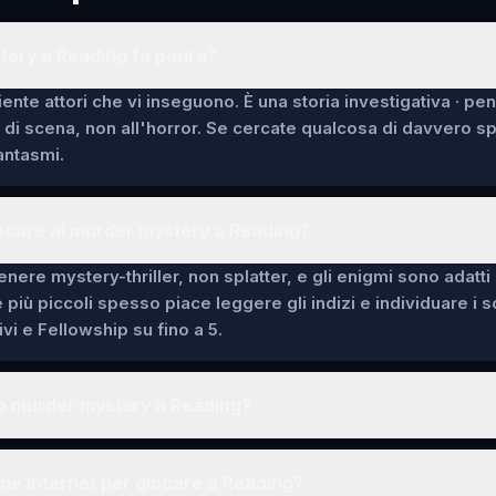
tery a Reading fa paura?
ente attori che vi inseguono. È una storia investigativa · pe
i di scena, non all'horror. Se cercate qualcosa di davvero 
fantasmi.
ocare ai murder mystery a Reading?
enere mystery-thriller, non splatter, e gli enigmi sono adatti
e più piccoli spesso piace leggere gli indizi e individuare i 
vi e Fellowship su fino a 5.
o murder mystery a Reading?
ne internet per giocare a Reading?