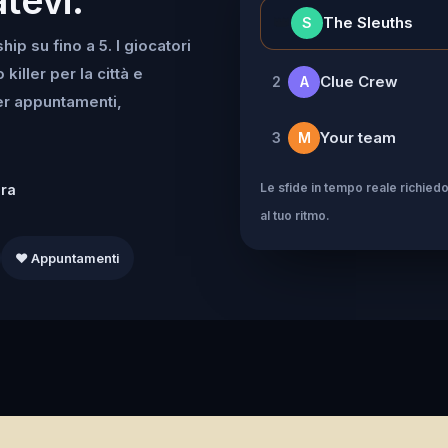
👑
The Sleuths
S
ip su fino a 5. I giocatori
iller per la città e
Clue Crew
2
A
per appuntamenti,
Your team
3
M
Le sfide in tempo reale richiedo
dra
al tuo ritmo.
❤️ Appuntamenti