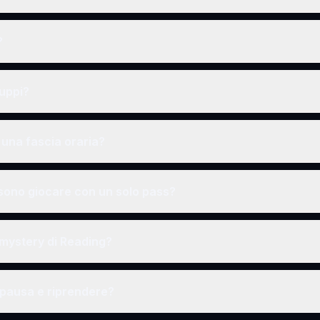
?
ruppi?
una fascia oraria?
ono giocare con un solo pass?
 mystery di Reading?
 pausa e riprendere?