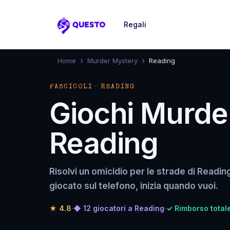
Regali
Questo
›
›
Home
Murder Mystery
Reading
FASCICOLI · READING
Giochi Murde
Reading
Risolvi un omicidio per le strade di Readin
giocato sul telefono, inizia quando vuoi.
★
4.8
·
◆ 12 giocatori a Reading
·
✓ Rimborso totale