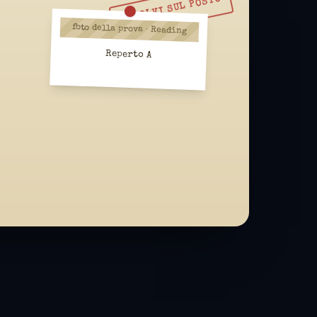
RISOLVI SUL POSTO
foto della prova · Reading
Reperto A