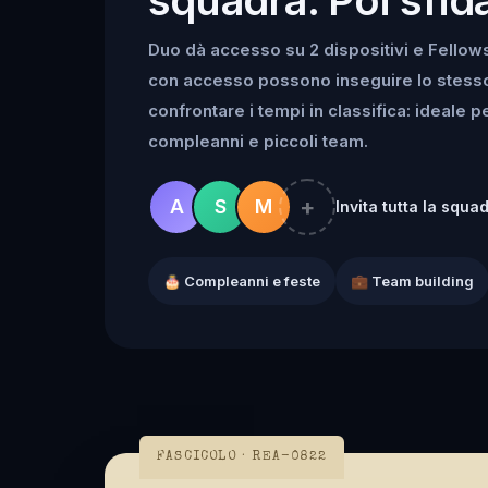
Duo dà accesso su 2 dispositivi e Fellowsh
con accesso possono inseguire lo stesso k
confrontare i tempi in classifica: ideale 
compleanni e piccoli team.
+
A
S
M
Invita tutta la squa
🎂 Compleanni e feste
💼 Team building
FASCICOLO · REA-0822