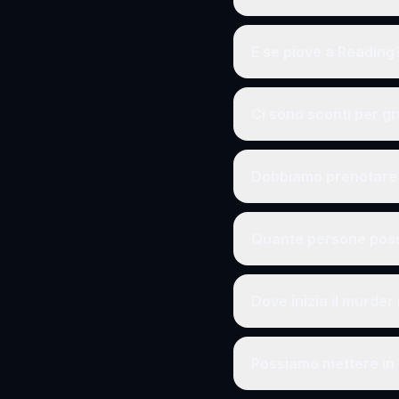
E se piove a Reading
Ci sono sconti per g
Dobbiamo prenotare 
Quante persone poss
Dove inizia il murder
Possiamo mettere in