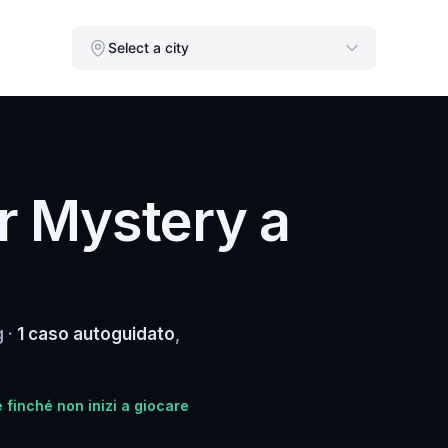
Select a city
r Mystery a
g ·
1 caso autoguidato
,
 finché non inizi a giocare