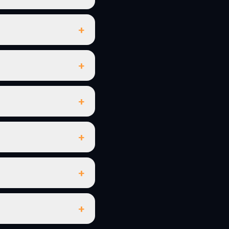
+
+
+
+
+
+