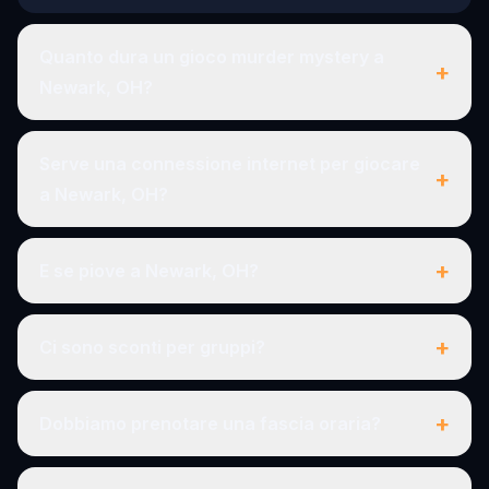
Quanto dura un gioco murder mystery a
+
Newark, OH?
Serve una connessione internet per giocare
+
a Newark, OH?
+
E se piove a Newark, OH?
+
Ci sono sconti per gruppi?
+
Dobbiamo prenotare una fascia oraria?