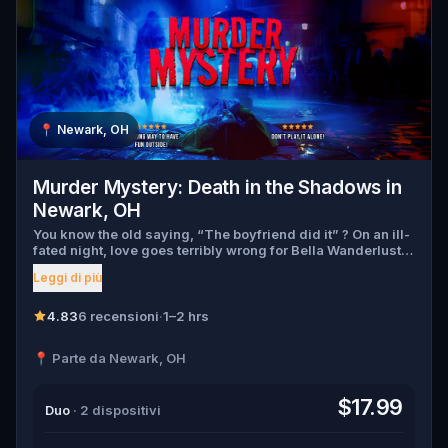
📍
Newark, OH
Murder Mystery: Death in the Shadows in
Newark, OH
You know the old saying, “The boyfriend did it” ? On an ill-
fated night, love goes terribly wrong for Bella Wanderlust
and Walter Bridges . Bella, a famous travel blogger, was
Leggi di più
found dead during a ghost tour led by the theatrical Percy
Shadows . Now, it’s up to you to uncover the truth. Was it
Walter, the obsessed boyfriend? Percy, the ghost tour
4.83
6 recensioni
·
1–2 hrs
guide with a flair for the dramatic? Or is someone else
hiding in the shadows? 🔎 Gather clues, interrogate
📍 Parte da Newark, OH
suspects, and expose the real murderer before they strike
again. Make sure to have your pen and paper ready to jot
down all the crucial evidence.
$17.99
Duo
· 2 dispositivi