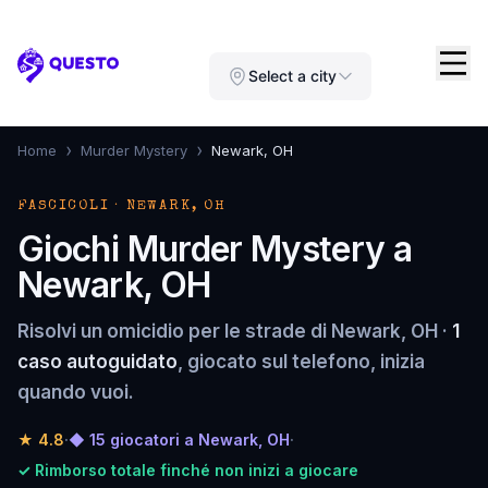
Questo
Select a city
›
›
Home
Murder Mystery
Newark, OH
FASCICOLI · NEWARK, OH
Giochi Murder Mystery a
Newark, OH
Risolvi un omicidio per le strade di Newark, OH ·
1
caso autoguidato
, giocato sul telefono, inizia
quando vuoi.
★
4.8
·
◆ 15 giocatori a Newark, OH
·
✓ Rimborso totale finché non inizi a giocare