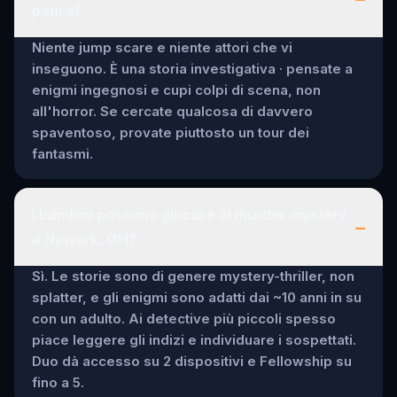
paura?
Niente jump scare e niente attori che vi
inseguono. È una storia investigativa · pensate a
enigmi ingegnosi e cupi colpi di scena, non
all'horror. Se cercate qualcosa di davvero
spaventoso, provate piuttosto un tour dei
fantasmi.
I bambini possono giocare ai murder mystery
–
a Newark, OH?
Sì. Le storie sono di genere mystery-thriller, non
splatter, e gli enigmi sono adatti dai ~10 anni in su
con un adulto. Ai detective più piccoli spesso
piace leggere gli indizi e individuare i sospettati.
Duo dà accesso su 2 dispositivi e Fellowship su
fino a 5.