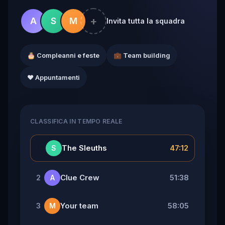
+
A
S
M
Invita tutta la squadra
🎂 Compleanni e feste
💼 Team building
❤️ Appuntamenti
CLASSIFICA IN TEMPO REALE
👑
The Sleuths
47:12
S
Clue Crew
51:38
2
A
Your team
58:05
3
M