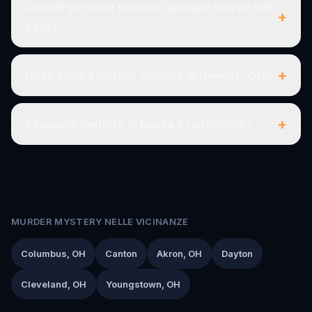
Quante persone possono giocare con un solo
+
pass?
+
Dove inizia il murder mystery di Newark, OH?
+
Possiamo mettere in pausa e riprendere?
MURDER MYSTERY NELLE VICINANZE
Columbus, OH
Canton
Akron, OH
Dayton
Cleveland, OH
Youngstown, OH