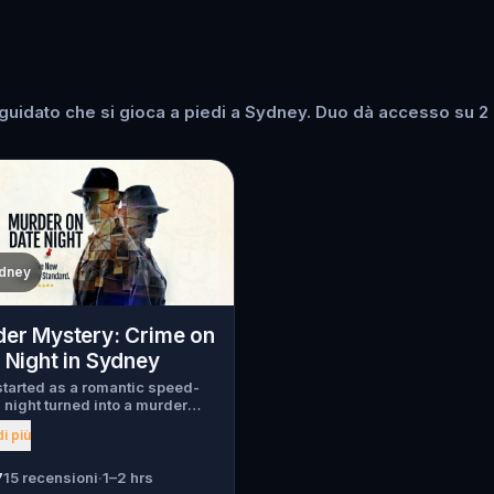
uidato che si gioca a piedi a Sydney. Duo dà accesso su 2 di
dney
er Mystery: Crime on
 Night in Sydney
tarted as a romantic speed-
 night turned into a murder
y. Just as introductions
i più
 a chilling scream tears
h the crowd, one of the guests
en murdered , and the killer
7
15 recensioni
·
1–2 hrs
ed into the city. Before panic