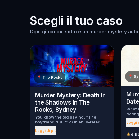
Scegli il tuo caso
Ogni gioco qui sotto è un murder mystery autog
📍
Sy
📍
The Rocks
Murd
Murder Mystery: Death in
Date
the Shadows in The
Rocks, Sydney
What s
dating
You know the old saying, “The
myster
boyfriend did it” ? On an ill-fated
Leggi d
begin,
night, love goes terribly wrong for
throug
Leggi di più
Bella Wanderlust and Walter Bridges
has be
4.6
. Bella, a famous travel blogger, was
has fl