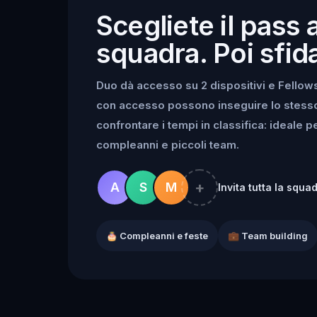
Scegliete il pass 
squadra. Poi sfida
Duo dà accesso su 2 dispositivi e Fellowsh
con accesso possono inseguire lo stesso k
confrontare i tempi in classifica: ideale 
compleanni e piccoli team.
+
A
S
M
Invita tutta la squa
🎂 Compleanni e feste
💼 Team building