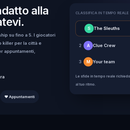
adatto alla
CLASSIFICA IN TEMPO REALE
tevi.
👑
The Sleuths
S
ip su fino a 5. I giocatori
iller per la città e
Clue Crew
2
A
per appuntamenti,
Your team
3
M
Le sfide in tempo reale richiedo
dra
al tuo ritmo.
❤️ Appuntamenti