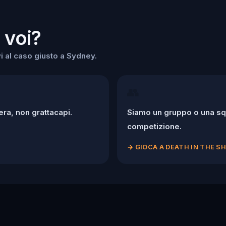
 voi?
i al caso giusto a Sydney.
👥
ra, non grattacapi.
Siamo un gruppo o una squ
competizione.
→
GIOCA A DEATH IN THE 