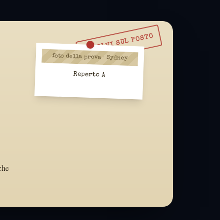
RISOLVI SUL POSTO
foto della prova · Sydney
Reperto A
che