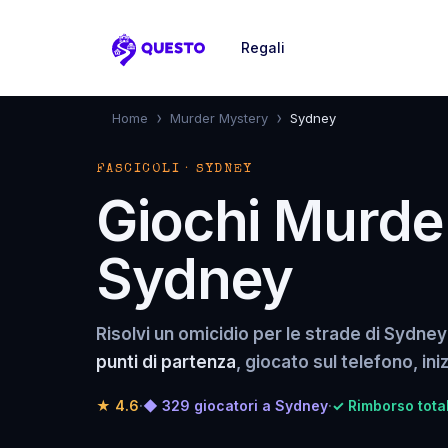
Regali
Questo
›
›
Home
Murder Mystery
Sydney
FASCICOLI · SYDNEY
Giochi Murde
Sydney
Risolvi un omicidio per le strade di Sydney
punti di partenza
, giocato sul telefono, in
★
4.6
·
◆ 329 giocatori a Sydney
·
✓ Rimborso total