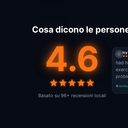
Cosa dicono le persone
4.6
Icy
had h
exerc
probl
Verifie
Basato su 96+ recensioni locali