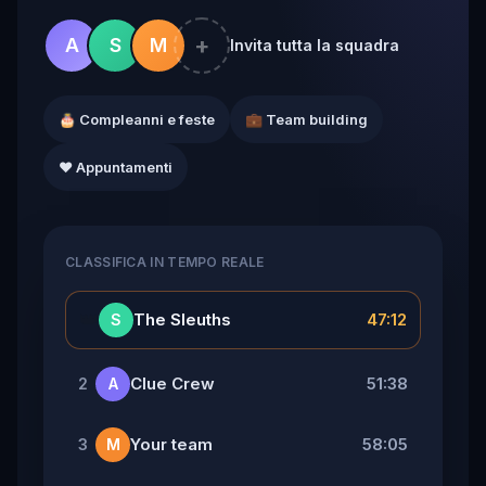
+
A
S
M
Invita tutta la squadra
🎂 Compleanni e feste
💼 Team building
❤️ Appuntamenti
CLASSIFICA IN TEMPO REALE
👑
The Sleuths
47:12
S
Clue Crew
51:38
2
A
Your team
58:05
3
M