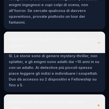
enigmi ingegnosi e cupi colpi di scena, non
all'horror. Se cercate qualcosa di davvero
spaventoso, provate piuttosto un tour dei
fantasmi.
I bambini possono giocare ai murder mystery
–
a Joliet?
Sì. Le storie sono di genere mystery-thriller, non
splatter, e gli enigmi sono adatti dai ~10 anni in su
con un adulto. Ai detective più piccoli spesso
piace leggere gli indizi e individuare i sospettati.
Duo dà accesso su 2 dispositivi e Fellowship su
fino a 5.
Quanto dura un gioco murder mystery a
+
Joliet?