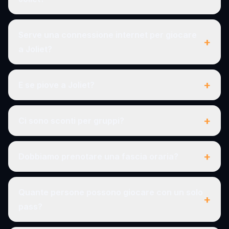
Serve una connessione internet per giocare
+
a Joliet?
+
E se piove a Joliet?
+
Ci sono sconti per gruppi?
+
Dobbiamo prenotare una fascia oraria?
Quante persone possono giocare con un solo
+
pass?