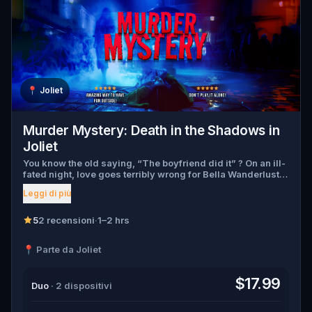
📍
Joliet
Murder Mystery: Death in the Shadows in
Joliet
You know the old saying, “The boyfriend did it” ? On an ill-
fated night, love goes terribly wrong for Bella Wanderlust
and Walter Bridges . Bella, a famous travel blogger, was
Leggi di più
found dead during a ghost tour led by the theatrical Percy
Shadows . Now, it’s up to you to uncover the truth. Was it
Walter, the obsessed boyfriend? Percy, the ghost tour
5
2 recensioni
·
1–2 hrs
guide with a flair for the dramatic? Or is someone else
hiding in the shadows? 🔎 Gather clues, interrogate
📍 Parte da Joliet
suspects, and expose the real murderer before they strike
again. Make sure to have your pen and paper ready to jot
down all the crucial evidence.
$17.99
Duo
· 2 dispositivi