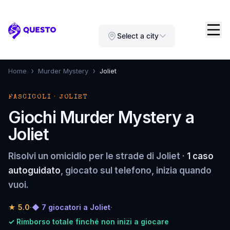
Questo
Select a city
›
›
Home
Murder Mystery
Joliet
FASCICOLI · JOLIET
Giochi Murder Mystery a
Joliet
Risolvi un omicidio per le strade di Joliet ·
1 caso
autoguidato
, giocato sul telefono, inizia quando
vuoi.
★
5.0
·
◆ 7 giocatori a Joliet
·
✓ Rimborso totale finché non inizi a giocare