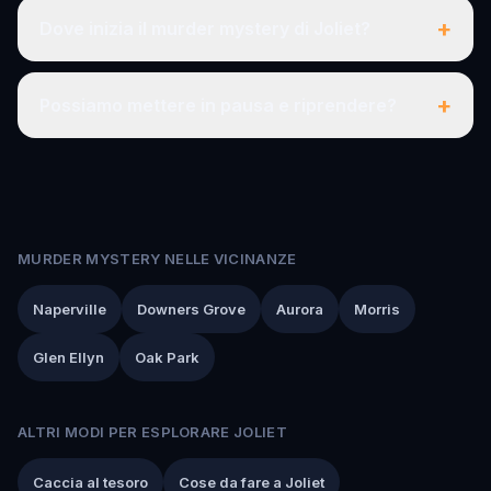
+
Dove inizia il murder mystery di Joliet?
+
Possiamo mettere in pausa e riprendere?
MURDER MYSTERY NELLE VICINANZE
Naperville
Downers Grove
Aurora
Morris
Glen Ellyn
Oak Park
ALTRI MODI PER ESPLORARE JOLIET
Caccia al tesoro
Cose da fare a Joliet