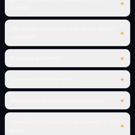
+
Carmel?
Serve una connessione internet per giocare
+
a Carmel?
+
E se piove a Carmel?
+
Ci sono sconti per gruppi?
+
Dobbiamo prenotare una fascia oraria?
Quante persone possono giocare con un solo
+
pass?