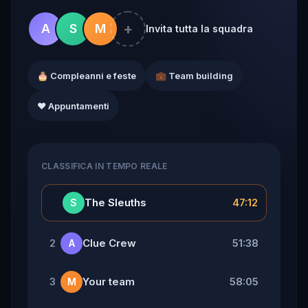
+
A
S
M
Invita tutta la squadra
🎂 Compleanni e feste
💼 Team building
❤️ Appuntamenti
CLASSIFICA IN TEMPO REALE
👑
The Sleuths
47:12
S
Clue Crew
51:38
2
A
Your team
58:05
3
M