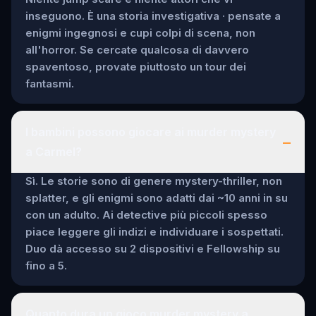
inseguono. È una storia investigativa · pensate a
enigmi ingegnosi e cupi colpi di scena, non
all'horror. Se cercate qualcosa di davvero
spaventoso, provate piuttosto un tour dei
fantasmi.
I bambini possono giocare ai murder mystery
–
a Carmel?
Sì. Le storie sono di genere mystery-thriller, non
splatter, e gli enigmi sono adatti dai ~10 anni in su
con un adulto. Ai detective più piccoli spesso
piace leggere gli indizi e individuare i sospettati.
Duo dà accesso su 2 dispositivi e Fellowship su
fino a 5.
Quanto dura un gioco murder mystery a