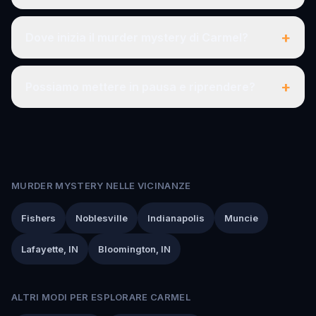
+
Dove inizia il murder mystery di Carmel?
+
Possiamo mettere in pausa e riprendere?
MURDER MYSTERY NELLE VICINANZE
Fishers
Noblesville
Indianapolis
Muncie
Lafayette, IN
Bloomington, IN
ALTRI MODI PER ESPLORARE CARMEL