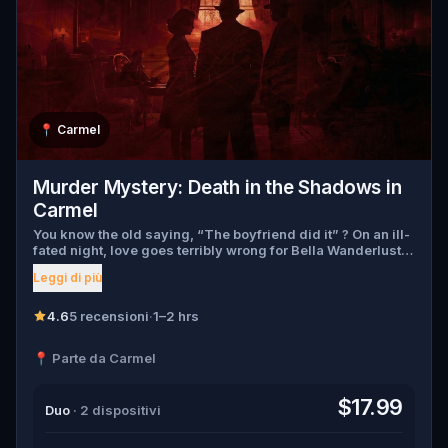
📍
Carmel
Murder Mystery: Death in the Shadows in
Carmel
You know the old saying, “The boyfriend did it” ? On an ill-
fated night, love goes terribly wrong for Bella Wanderlust
and Walter Bridges . Bella, a famous travel blogger, was
Leggi di più
found dead during a ghost tour led by the theatrical Percy
Shadows . Now, it’s up to you to uncover the truth. Was it
Walter, the obsessed boyfriend? Percy, the ghost tour
4.6
5 recensioni
·
1–2 hrs
guide with a flair for the dramatic? Or is someone else
hiding in the shadows? 🔎 Gather clues, interrogate
📍 Parte da Carmel
suspects, and expose the real murderer before they strike
again. Make sure to have your pen and paper ready to jot
down all the crucial evidence.
$17.99
Duo
· 2 dispositivi