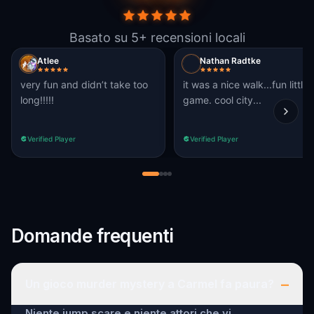
Basato su 5+ recensioni locali
Atlee
Nathan Radtke
very fun and didn’t take too
it was a nice walk...fun little
long!!!!!
game. cool city...
Verified Player
Verified Player
Domande frequenti
–
Un gioco murder mystery a Carmel fa paura?
Niente jump scare e niente attori che vi