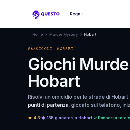
Regali
Questo
›
›
Home
Murder Mystery
Hobart
FASCICOLI · HOBART
Giochi Murde
Hobart
Risolvi un omicidio per le strade di Hobart 
punti di partenza
, giocato sul telefono, in
★
4.3
·
◆ 135 giocatori a Hobart
·
✓ Rimborso totale