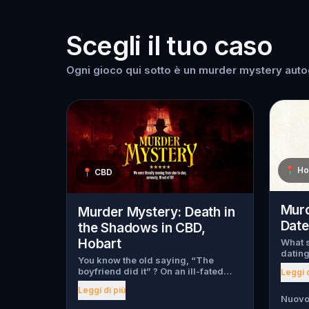
Scegli il tuo caso
Ogni gioco qui sotto è un murder mystery autog
📍
Ho
📍
CBD
Murd
Murder Mystery: Death in
Date
the Shadows in CBD,
Hobart
What s
dating
You know the old saying, “The
myster
boyfriend did it” ? On an ill-fated
Leggi d
begin,
night, love goes terribly wrong for
throug
Leggi di più
Bella Wanderlust and Walter Bridges
has be
Nuovo
. Bella, a famous travel blogger, was
has fl