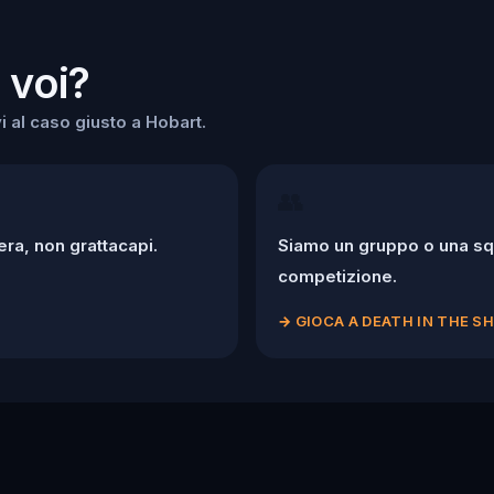
 voi?
i al caso giusto a Hobart.
👥
ra, non grattacapi.
Siamo un gruppo o una squ
competizione.
→
GIOCA A DEATH IN THE 