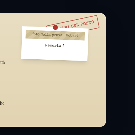
RISOLVI SUL POSTO
foto della prova · Hobart
Reperto A
ttà
che