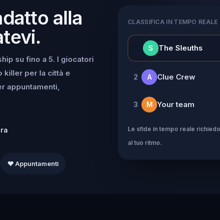
adatto alla
CLASSIFICA IN TEMPO REALE
tevi.
👑
The Sleuths
S
ip su fino a 5. I giocatori
iller per la città e
Clue Crew
2
A
per appuntamenti,
Your team
3
M
Le sfide in tempo reale richiedo
dra
al tuo ritmo.
❤️ Appuntamenti