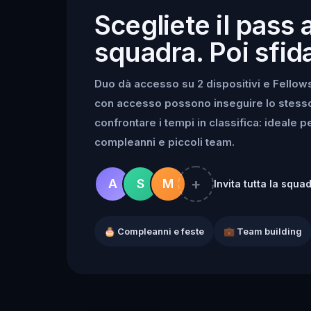
Scegliete il pass 
squadra. Poi sfida
Duo dà accesso su 2 dispositivi e Fellowsh
con accesso possono inseguire lo stesso k
confrontare i tempi in classifica: ideale 
compleanni e piccoli team.
+
A
S
M
Invita tutta la squa
🎂 Compleanni e feste
💼 Team building