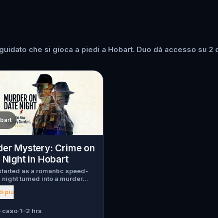
uidato che si gioca a piedi a Hobart. Duo dà accesso su 2 di
bart
er Mystery: Crime on
 Night in Hobart
tarted as a romantic speed-
 night turned into a murder
y. Just as introductions
i più
 a chilling scream tears
h the crowd, one of the guests
en murdered , and the killer
 caso
·
1–2 hrs
ed into the city. Before panic