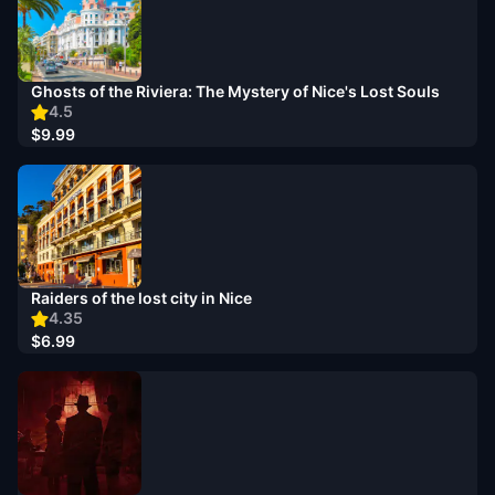
Ghosts of the Riviera: The Mystery of Nice's Lost Souls
4.5
$9.99
Raiders of the lost city in Nice
4.35
$6.99