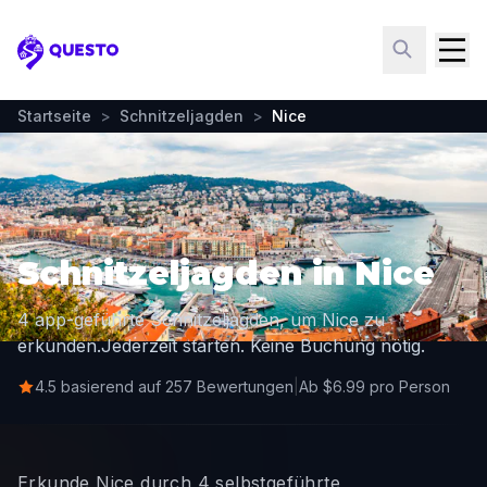
Questo
Startseite
>
Schnitzeljagden
>
Nice
Schnitzeljagden in Nice
4 app-geführte Schnitzeljagden, um Nice zu
erkunden.
Jederzeit starten. Keine Buchung nötig.
4.5 basierend auf 257 Bewertungen
|
Ab $6.99 pro Person
Erkunde Nice durch 4 selbstgeführte