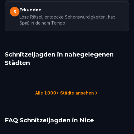
Erkunden
3
Löse Rätsel, entdecke Sehenswürdigkeiten, hab
Spaß in deinem Tempo
Schnitzeljagden in nahegelegenen
Städten
Monte Carlo
Valbonne
Annot
Embrun
Marseille
Turin
1 Touren
1 Touren
1 Touren
1 Touren
2 Touren
3 Touren
Alle 1.000+ Städte ansehen
FAQ Schnitzeljagden in Nice