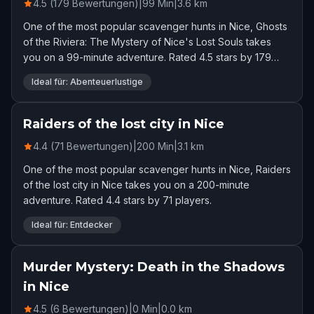
4.5 (179 Bewertungen)
|
99
Min
|
3.6
km
One of the most popular scavenger hunts in Nice, Ghosts
of the Riviera: The Mystery of Nice's Lost Souls takes
you on a 99-minute adventure. Rated 4.5 stars by 179
players.
Ideal für: Abenteuerlustige
Raiders of the lost city in Nice
4.4 (71 Bewertungen)
|
200
Min
|
3.1
km
One of the most popular scavenger hunts in Nice, Raiders
of the lost city in Nice takes you on a 200-minute
adventure. Rated 4.4 stars by 71 players.
Ideal für: Entdecker
Murder Mystery: Death in the Shadows
in Nice
4.5 (6 Bewertungen)
|
0
Min
|
0.0
km