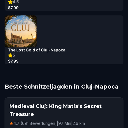
4.5
$7.99
The Lost Gold of Cluj-Napoca
5
$7.99
Beste Schnitzeljagden in Cluj-Napoca
Medieval Cluj: King Matia's Secret
Treasure
4.7 (691 Bewertungen)
|
97
Min
|
2.6
km