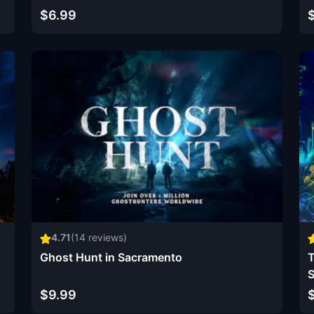
$6.99
4.71
(
14
reviews)
Ghost Hunt in Sacramento
T
S
$9.99