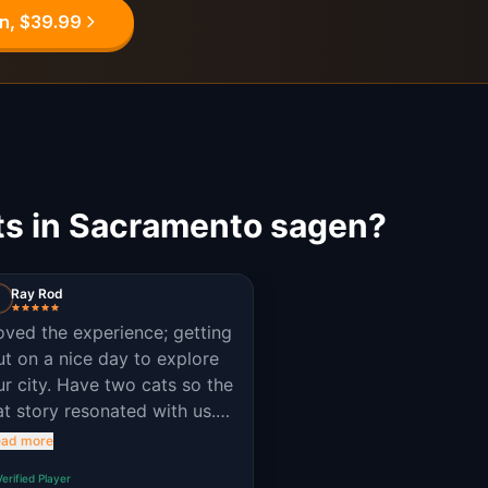
n, $39.99
ts in Sacramento sagen?
Ray Rod
oved the experience; getting
ut on a nice day to explore
ur city. Have two cats so the
at story resonated with us.
ave us a chance to have
ad more
arious conversations about
Verified Player