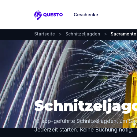
Geschenke
Questo
Startseite
>
Schnitzeljagden
>
Sacramento
Schnitzeljag
12 app-geführte Schnitzeljagden, um Sa
Jederzeit starten. Keine Buchung nötig.