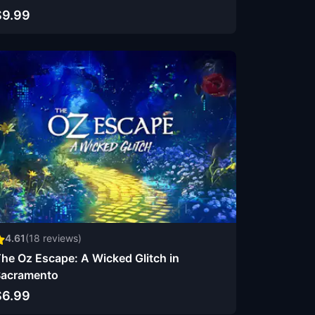
$9.99
4.61
(
18
reviews)
he Oz Escape: A Wicked Glitch in
acramento
$6.99