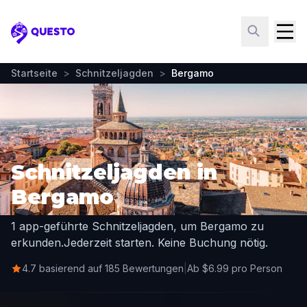
Questo
Startseite
>
Schnitzeljagden
>
Bergamo
Schnitzeljagden in
Bergamo
1 app-geführte Schnitzeljagden, um Bergamo zu
erkunden.
Jederzeit starten. Keine Buchung nötig.
4.7 basierend auf 185 Bewertungen
|
Ab $6.99 pro Person