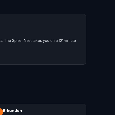
hts: The Spies' Nest takes you on a 121-minute
Erkunden
3