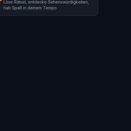
Löse Rätsel, entdecke Sehenswürdigkeiten,
hab Spaß in deinem Tempo
Fátima
Touren
1 Touren