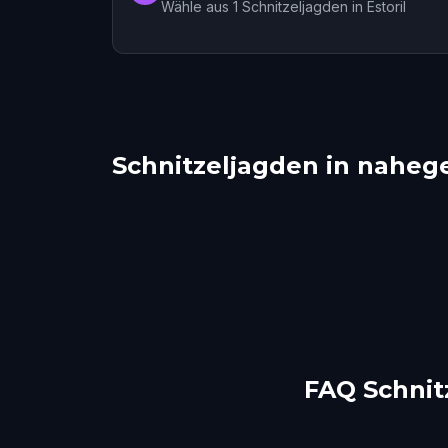
Wähle aus 1 Schnitzeljagden in Estoril
Schnitzeljagden in naheg
Sintra
Lisb
Evora
Coi
1 Touren
1 Touren
FAQ Schnitz