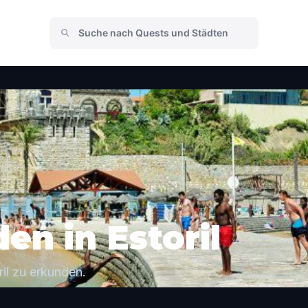
en in Estoril
il zu erkunden.