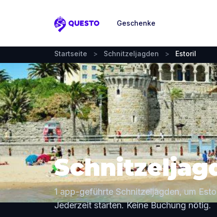
Geschenke
Questo
Startseite
>
Schnitzeljagden
>
Estoril
Schnitzeljagd
1 app-geführte Schnitzeljagden, um Estor
Jederzeit starten. Keine Buchung nötig.