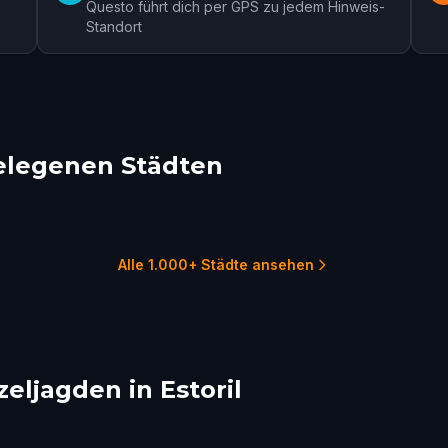
Questo führt dich per GPS zu jedem Hinweis-
Standort
elegenen Städten
on
Setubal
mbra
10 Touren
1 
1 Touren
Alle 1.000+ Städte ansehen
eljagden in Estoril