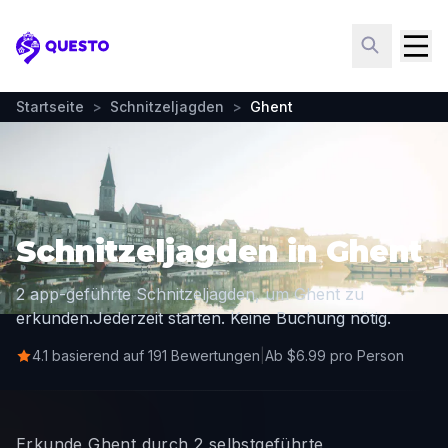
Questo
Startseite
>
Schnitzeljagden
>
Ghent
Schnitzeljagden in Ghent
2 app-geführte Schnitzeljagden, um Ghent zu
erkunden.
Jederzeit starten. Keine Buchung nötig.
4.1 basierend auf 191 Bewertungen
|
Ab $6.99 pro Person
Erkunde Ghent durch 2 selbstgeführte