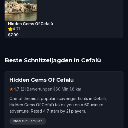
Hidden Gems Of Cefalù
4.71
$7.99
Beste Schnitzeljagden in Cefalù
Hidden Gems Of Cefalù
4.7 (21 Bewertungen)
|
60
Min
|
1.8
km
One of the most popular scavenger hunts in Cefalù,
Hidden Gems Of Cefalù takes you on a 60-minute
adventure. Rated 4.7 stars by 21 players.
Ideal für: Familien