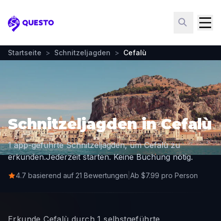
Questo
Startseite
>
Schnitzeljagden
>
Cefalù
Schnitzeljagden in Cefalù
1 app-geführte Schnitzeljagden, um Cefalù zu
erkunden.
Jederzeit starten. Keine Buchung nötig.
4.7 basierend auf 21 Bewertungen
|
Ab $7.99 pro Person
Erkunde Cefalù durch 1 selbstgeführte