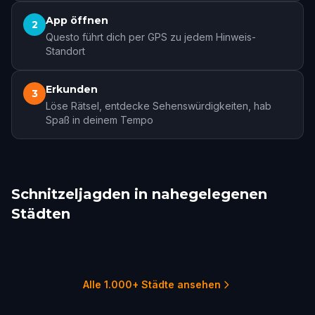
App öffnen
2
Questo führt dich per GPS zu jedem Hinweis-
Standort
Erkunden
3
Löse Rätsel, entdecke Sehenswürdigkeiten, hab
Spaß in deinem Tempo
Schnitzeljagden in nahegelegenen
Städten
Brescia
Padua
Parma
Modena
Feltre
Venice
1 Touren
1 Touren
1 Touren
1 Touren
1 Touren
5 Touren
Alle 1.000+ Städte ansehen