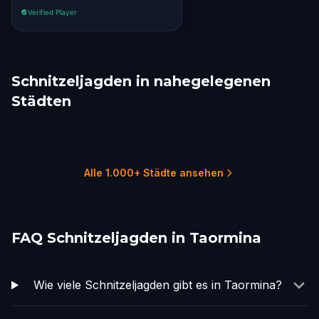
Verified Player
Schnitzeljagden in nahegelegenen
Städten
Catania
Cefalù
Palermo
Valletta
Sorrento
Pompeii
2 Touren
1 Touren
3 Touren
2 Touren
1 Touren
1 Touren
Alle 1.000+ Städte ansehen
FAQ Schnitzeljagden in Taormina
Wie viele Schnitzeljagden gibt es in Taormina?