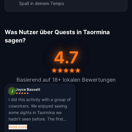
Spaß in deinem Tempo
Was Nutzer über Quests in Taormina
sagen?
4.7
Basierend auf 18+ lokalen Bewertungen
Joyce Bassett
I did this activity with a group of
coworkers. We enjoyed seeing
some sights in Taormina we
hadn’t seen before. The first
clue was the trickiest for us and
Read more
the rest was a breeze.