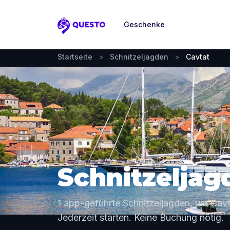
Geschenke
Questo
Startseite
>
Schnitzeljagden
>
Cavtat
Schnitzeljag
1 app-geführte Schnitzeljagden, um Cavt
Jederzeit starten. Keine Buchung nötig.