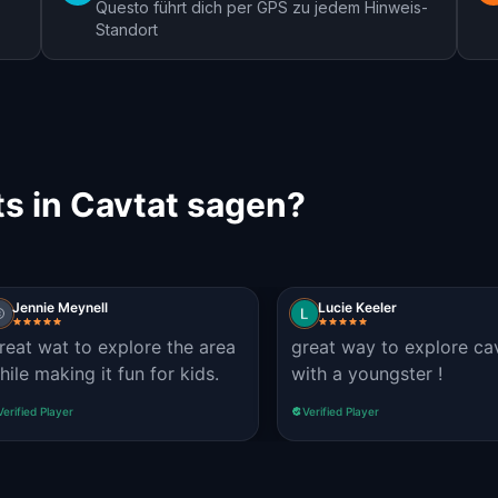
Questo führt dich per GPS zu jedem Hinweis-
Standort
s in Cavtat sagen?
Jennie Meynell
Lucie Keeler
reat wat to explore the area
great way to explore ca
hile making it fun for kids.
with a youngster !
Verified Player
Verified Player