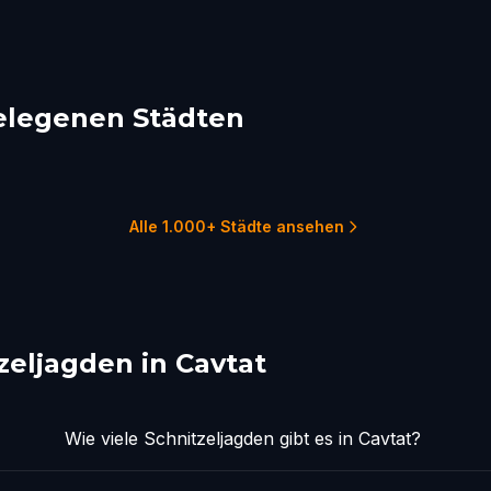
elegenen Städten
tar
Sarajevo
nik
1 Touren
1 
1 Touren
Alle 1.000+ Städte ansehen
zeljagden in Cavtat
Wie viele Schnitzeljagden gibt es in Cavtat?