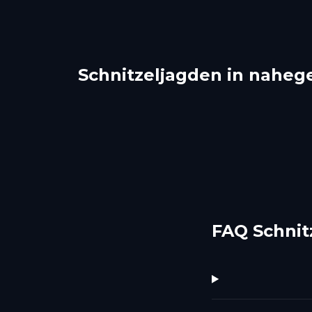
Schnitzeljagden in naheg
Dubrovnik
Mos
Rogoznica
Šibe
2 Touren
1 Touren
FAQ Schnit