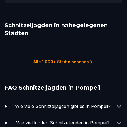
Schnitzeljagden in nahegelegenen
Städten
Sorrento
Naples
Rome
Roseto degli Abruzzi
Viterbo
Cefalù
1 Touren
6 Touren
16 Touren
1 Touren
2 Touren
1 Touren
Alle 1.000+ Städte ansehen
FAQ Schnitzeljagden in Pompeii
Wie viele Schnitzeljagden gibt es in Pompeii?
Wie viel kosten Schnitzeljagden in Pompeii?