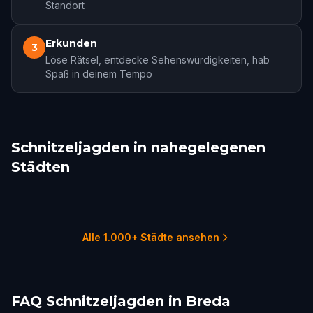
Standort
Erkunden
3
Löse Rätsel, entdecke Sehenswürdigkeiten, hab
Spaß in deinem Tempo
Schnitzeljagden in nahegelegenen
Städten
Tilburg
Dordrecht
Rotterdam
Antwerp
Gouda
Delft
1 Touren
1 Touren
3 Touren
2 Touren
2 Touren
1 Touren
Alle 1.000+ Städte ansehen
FAQ Schnitzeljagden in Breda