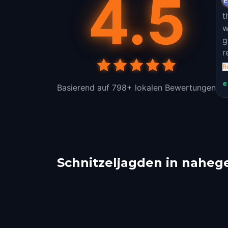
4.5
th
w
g
r
t
R
Basierend auf 798+ lokalen Bewertungen
Schnitzeljagden in naheg
Ancaiano
Mon
Viterbo
Bol
1 Touren
2 Touren