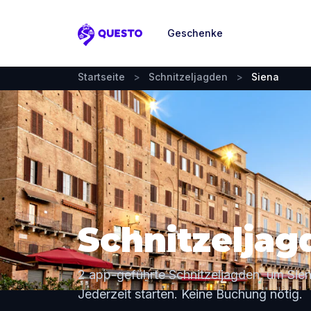
Geschenke
Questo
Startseite
>
Schnitzeljagden
>
Siena
Schnitzeljag
2 app-geführte Schnitzeljagden, um Sie
Jederzeit starten. Keine Buchung nötig.