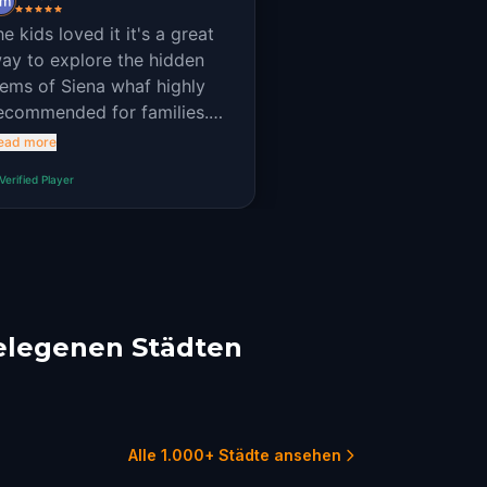
e kids loved it it's a great
ay to explore the hidden
ems of Siena whaf highly
ecommended for families.
his was the best quest ever.
ead more
♥
Verified Player
elegenen Städten
tepulciano
Florence
ogna
1 Touren
9 
5 Touren
Alle 1.000+ Städte ansehen