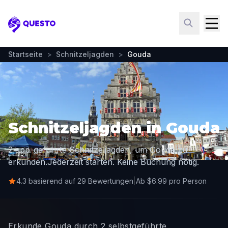
Questo
Startseite
>
Schnitzeljagden
>
Gouda
Schnitzeljagden in Gouda
2 app-geführte Schnitzeljagden, um Gouda zu
erkunden.
Jederzeit starten. Keine Buchung nötig.
4.3 basierend auf 29 Bewertungen
|
Ab $6.99 pro Person
Erkunde Gouda durch 2 selbstgeführte