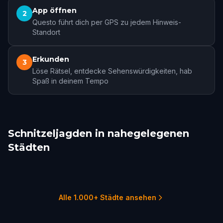
App öffnen
2
Questo führt dich per GPS zu jedem Hinweis-
Standort
Erkunden
3
Löse Rätsel, entdecke Sehenswürdigkeiten, hab
Spaß in deinem Tempo
Schnitzeljagden in nahegelegenen
Städten
Linschoten
Rotterdam
Leiden
Dordrecht
Delft
The Hague
1 Touren
3 Touren
2 Touren
1 Touren
1 Touren
1 Touren
Alle 1.000+ Städte ansehen