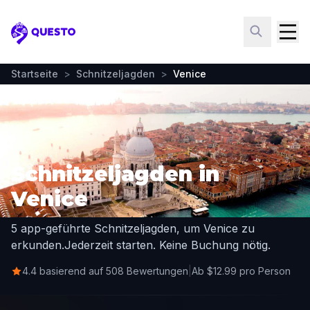
Questo
Startseite
>
Schnitzeljagden
>
Venice
Schnitzeljagden in
Venice
5 app-geführte Schnitzeljagden, um Venice zu
erkunden.
Jederzeit starten. Keine Buchung nötig.
4.4 basierend auf 508 Bewertungen
|
Ab $12.99 pro Person