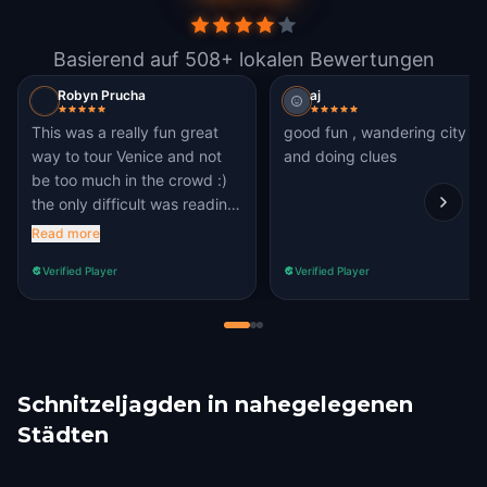
Basierend auf 508+ lokalen Bewertungen
Robyn Prucha
aj
This was a really fun great
good fun , wandering city
way to tour Venice and not
and doing clues
be too much in the crowd :)
the only difficult was reading
the questions sometimes
Read more
Verified Player
Verified Player
Schnitzeljagden in nahegelegenen
Städten
Padua
Feltre
Umag
Piran
Novigrad
Portorož