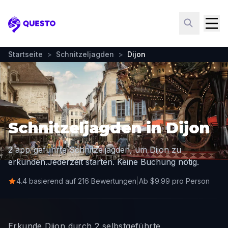
Questo
Startseite
>
Schnitzeljagden
>
Dijon
Schnitzeljagden in Dijon
2 app-geführte Schnitzeljagden, um Dijon zu
erkunden.
Jederzeit starten. Keine Buchung nötig.
4.4 basierend auf 216 Bewertungen
|
Ab $9.99 pro Person
Erkunde Dijon durch 2 selbstgeführte