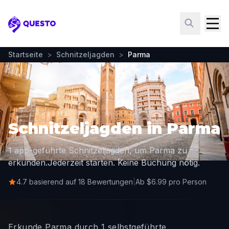
Questo
Startseite
>
Schnitzeljagden
>
Parma
Schnitzeljagden in Parma
1 app-geführte Schnitzeljagden, um Parma zu
erkunden.
Jederzeit starten. Keine Buchung nötig.
4.7 basierend auf 18 Bewertungen
|
Ab $6.99 pro Person
Erkunde Parma durch 1 selbstgeführte