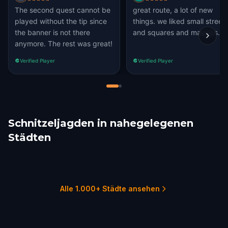
The second quest cannot be
great route, a lot of new
played without the tip since
things. we liked small street
the banner is not there
and squares and marcets.
anymore. The rest was great!
Verified Player
Verified Player
Schnitzeljagden in nahegelegenen
Städten
Cefalù
Catania
Taormina
Valletta
Sorrento
Pompeii
1 Touren
2 Touren
1 Touren
2 Touren
1 Touren
1 Touren
Alle 1.000+ Städte ansehen