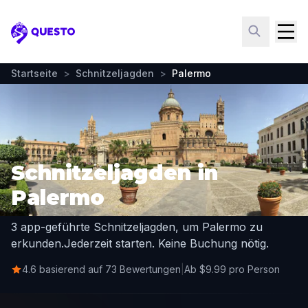
Questo
Startseite
>
Schnitzeljagden
>
Palermo
Schnitzeljagden in
Palermo
3 app-geführte Schnitzeljagden, um Palermo zu
erkunden.
Jederzeit starten. Keine Buchung nötig.
4.6 basierend auf 73 Bewertungen
|
Ab $9.99 pro Person