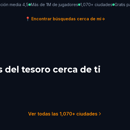
ación media 4,5
Más de 1M de jugadores
1,070+ ciudades
Gratis p
📍
Encontrar búsquedas cerca de mí
→
del tesoro cerca de ti
 York City
Sydney
ladelphia
Melbourne
Australia
ston
Adelaide
Australia
Australia
51 búsquedas
29 búsque
22 búsquedas
21 búsque
18 búsquedas
18 búsque
Ver todas las 1,070+ ciudades