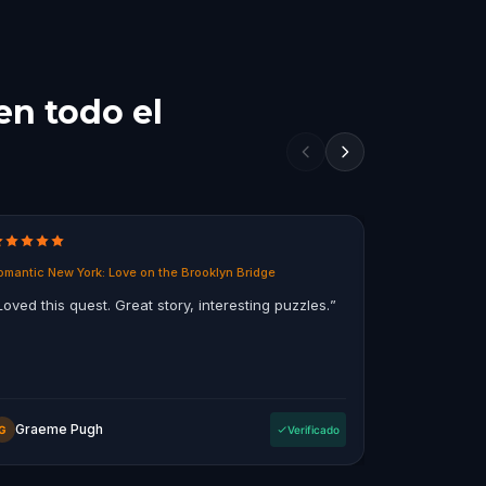
en todo el
omantic New York: Love on the Brooklyn Bridge
Ghosts of Mel
Loved this quest. Great story, interesting puzzles.
”
“
Fun way to
the city, so
a bit of grizz
Graeme Pugh
OompaL
G
Verificado
O