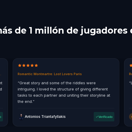
ás de 1 millón de jugadores 
in East End, Melbourne
Romantic Montmartre: Lost Lovers Paris
R
nt
“
Great story and some of the riddles were
“
ad
intriguing. I loved the structure of giving different
tasks to each partner and uniting their storyline at
the end.
”
Antonios Triantafyllakis
o
Verificado