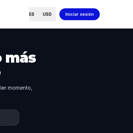
ES
USD
Iniciar sesión
o más
o
quier momento,