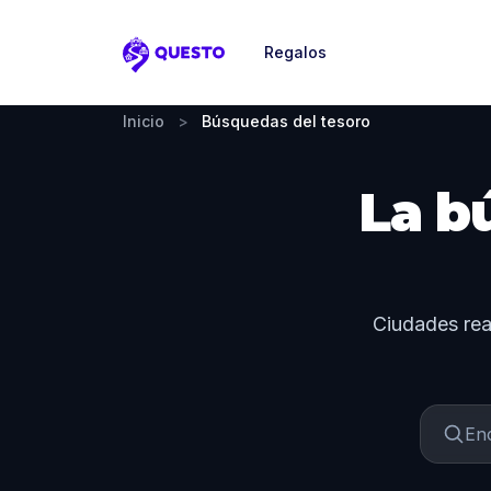
Regalos
Questo
Inicio
>
Búsquedas del tesoro
La b
Ciudades real