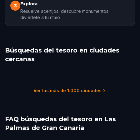
Explora
3
Resuelve acertijos, descubre monumentos,
diviértete a tu ritmo
Búsquedas del tesoro en ciudades
cercanas
Garachico
Funchal
Lagos
Faro
Cádiz
Chiclana de la Frontera
1 recorridos
2 recorridos
1 recorridos
1 recorridos
4 recorridos
1 recorridos
Ver las más de 1.000 ciudades
FAQ búsquedas del tesoro en Las
Palmas de Gran Canaria